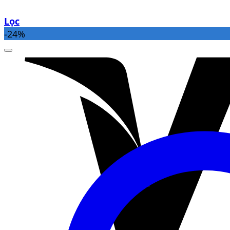
Lọc
-24%