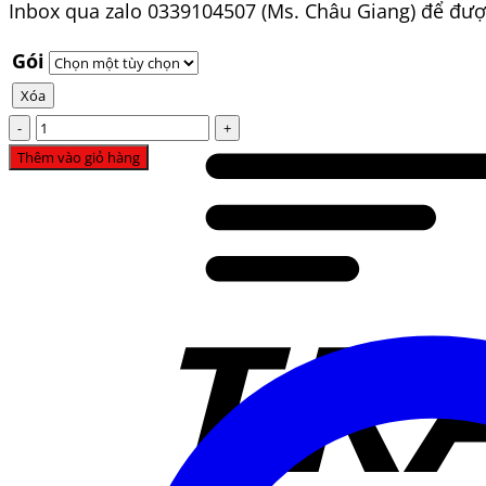
Inbox qua zalo 0339104507 (Ms. Châu Giang) để được
Gói
Xóa
Gom
mua
Thêm vào giỏ hàng
chung
tài
khoản
phòng
thi
ảo
flyer.vn
số
lượng