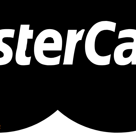
n phòng thi ảo flyer.vn
n