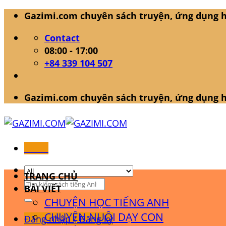
Skip
Gazimi.com chuyên sách truyện, ứng dụng h
to
Contact
content
08:00 - 17:00
+84 339 104 507
Gazimi.com chuyên sách truyện, ứng dụng h
Menu
TRANG CHỦ
Tìm
BÀI VIẾT
kiếm:
CHUYỆN HỌC TIẾNG ANH
CHUYỆN NUÔI DẠY CON
Đăng nhập / Đăng ký