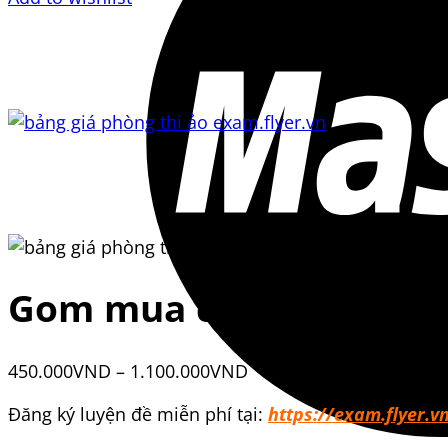
Gom mua chung tài khoả
450.000
VND
–
1.100.000
VND
Đăng ký luyện đề miễn phí tại:
https://exam.flyer.v