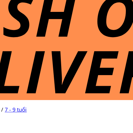
/
7 - 9 tuổi