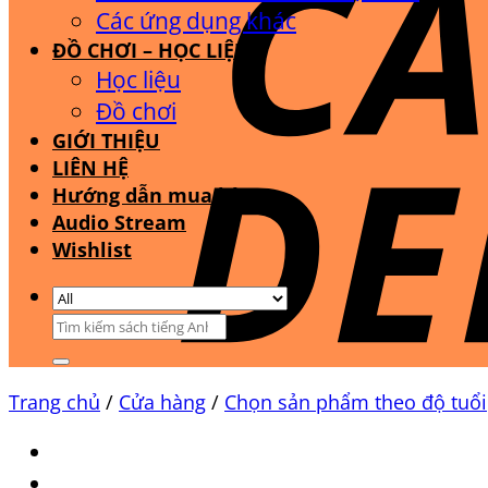
Các ứng dụng khác
ĐỒ CHƠI – HỌC LIỆU
Học liệu
Đồ chơi
GIỚI THIỆU
LIÊN HỆ
Hướng dẫn mua hàng
Audio Stream
Wishlist
Tìm
kiếm:
Trang chủ
/
Cửa hàng
/
Chọn sản phẩm theo độ tuổi