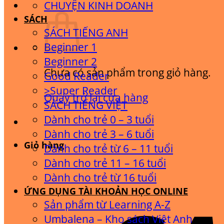
CHUYỆN KINH DOANH
SÁCH
SÁCH TIẾNG ANH
Beginner 1
Beginner 2
Chưa có sản phẩm trong giỏ hàng.
Good Reader
>Super Reader
Quay trở lại cửa hàng
SÁCH TIẾNG VIỆT
Dành cho trẻ 0 – 3 tuổi
Dành cho trẻ 3 – 6 tuổi
Giỏ hàng
Dành cho trẻ từ 6 – 11 tuổi
Dành cho trẻ 11 – 16 tuổi
Dành cho trẻ từ 16 tuổi
ỨNG DỤNG TÀI KHOẢN HỌC ONLINE
Sản phẩm từ Learning A-Z
Umbalena – Kho sách Việt Anh