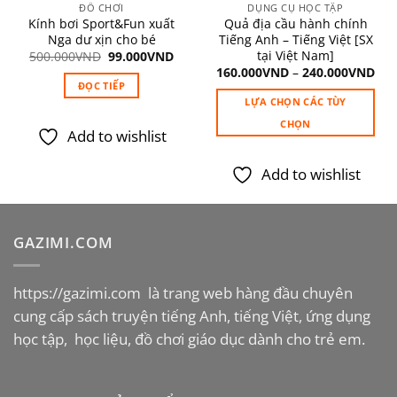
ĐỒ CHƠI
DỤNG CỤ HỌC TẬP
Kính bơi Sport&Fun xuất
Quả địa cầu hành chính
Nga dư xịn cho bé
Tiếng Anh – Tiếng Việt [SX
á
ện
tại Việt Nam]
Giá
Giá
500.000
VND
99.000
VND
gốc
hiện
160.000
VND
–
240.000
VND
là:
tại
ĐỌC TIẾP
0.000VND.
500.000VND.
là:
LỰA CHỌN CÁC TÙY
99.000VND.
CHỌN
Add to wishlist
Sản
phẩm
Add to wishlist
này
có
nhiều
GAZIMI.COM
biến
thể.
Các
https://gazimi.com
là trang web hàng đầu chuyên
tùy
cung cấp sách truyện tiếng Anh, tiếng Việt, ứng dụng
chọn
học tập, học liệu, đồ chơi giáo dục dành cho trẻ em.
có
thể
được