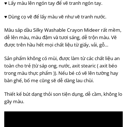
♥️ Lấy màu lên ngón tay để vẽ tranh ngón tay.
♥️ Dùng cọ vẽ để lấy màu vẽ như vẽ tranh nước.
Màu sáp dầu Silky Washable Crayon Mideer rất mềm,
dễ lên màu, màu đậm và tươi sáng, dễ trộn màu. Vẽ
được trên hầu hết mọi chất liệu từ giấy, vải, gỗ…
Sản phẩm không có mùi, được làm từ các chất liệu an
toàn cho trẻ (từ sáp ong, nước, axit stearic ( axit béo
trong màu thực phẩm )). Nếu bé có vẽ lên tường hay
bàn ghế, bố mẹ cũng sẽ dễ dàng lau chùi.
Thiết kế bút dạng thỏi son tiện dụng, dễ cầm, không lo
gãy màu.