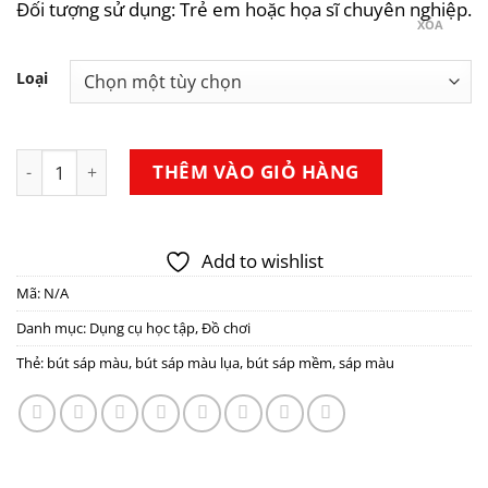
Đối tượng sử dụng: Trẻ em hoặc họa sĩ chuyên nghiệp.
XÓA
Loại
Hộp 24 - 36 bút sáp lụa màu Silky Washable Crayons Mide
THÊM VÀO GIỎ HÀNG
Add to wishlist
Mã:
N/A
Danh mục:
Dụng cụ học tập
,
Đồ chơi
Thẻ:
bút sáp màu
,
bút sáp màu lụa
,
bút sáp mềm
,
sáp màu