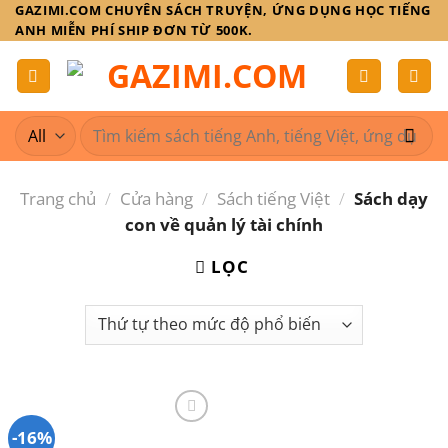
Skip
GAZIMI.COM CHUYÊN SÁCH TRUYỆN, ỨNG DỤNG HỌC TIẾNG
ANH MIỄN PHÍ SHIP ĐƠN TỪ 500K.
to
content
Tìm
kiếm:
Trang chủ
/
Cửa hàng
/
Sách tiếng Việt
/
Sách dạy
con về quản lý tài chính
LỌC
-16%