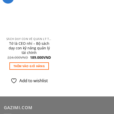
Add to
wishlist
SÁCH DẠY CON VỀ QUẢN LÝ TÀI CHÍNH
Tớ là CEO nhí – Bộ sách
dạy con kỹ năng quản lý
tài chính
Giá
Giá
224.000
VND
189.000
VND
gốc
hiện
là:
tại
THÊM VÀO GIỎ HÀNG
224.000VND.
là:
189.000VND.
Add to wishlist
GAZIMI.COM