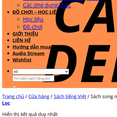
Các ứng dụng khác
ĐỒ CHƠI – HỌC LIỆU
Học liệu
Đồ chơi
GIỚI THIỆU
LIÊN HỆ
Hướng dẫn mua hàng
Audio Stream
Wishlist
Tìm
kiếm:
Trang chủ
/
Cửa hàng
/
Sách tiếng Việt
/
Sách song 
Lọc
Hiển thị kết quả duy nhất