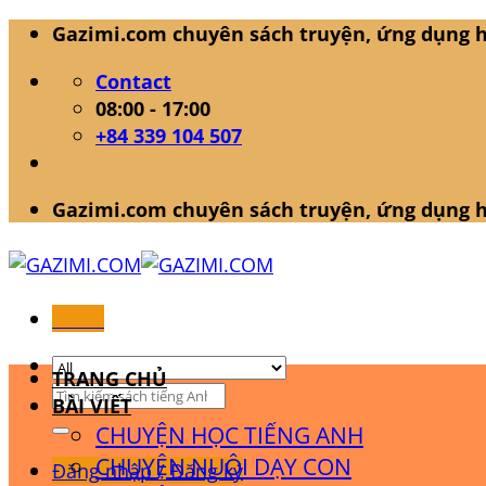
Skip
Gazimi.com chuyên sách truyện, ứng dụng h
to
Contact
content
08:00 - 17:00
+84 339 104 507
Gazimi.com chuyên sách truyện, ứng dụng h
Menu
TRANG CHỦ
Tìm
BÀI VIẾT
kiếm:
CHUYỆN HỌC TIẾNG ANH
CHUYỆN NUÔI DẠY CON
Đăng nhập / Đăng ký