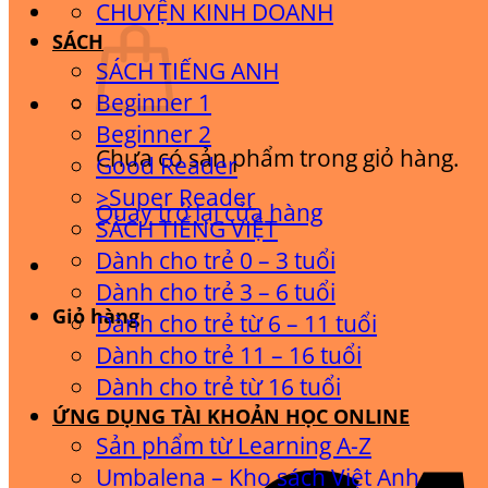
CHUYỆN KINH DOANH
SÁCH
SÁCH TIẾNG ANH
Beginner 1
Beginner 2
Chưa có sản phẩm trong giỏ hàng.
Good Reader
>Super Reader
Quay trở lại cửa hàng
SÁCH TIẾNG VIỆT
Dành cho trẻ 0 – 3 tuổi
Dành cho trẻ 3 – 6 tuổi
Giỏ hàng
Dành cho trẻ từ 6 – 11 tuổi
Dành cho trẻ 11 – 16 tuổi
Dành cho trẻ từ 16 tuổi
ỨNG DỤNG TÀI KHOẢN HỌC ONLINE
Sản phẩm từ Learning A-Z
Umbalena – Kho sách Việt Anh