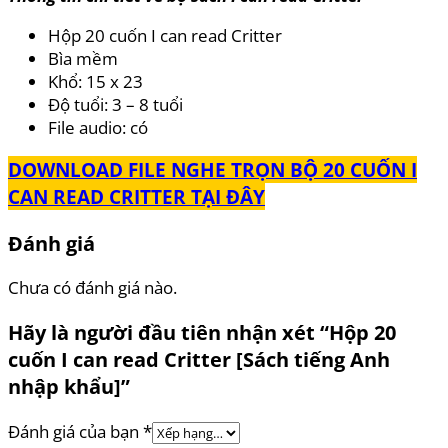
Hộp 20 cuốn I can read Critter
Bìa mềm
Khổ: 15 x 23
Độ tuổi: 3 – 8 tuổi
File audio: có
DOWNLOAD FILE NGHE TRỌN BỘ 20 CUỐN I
CAN READ CRITTER TẠI ĐÂY
Đánh giá
Chưa có đánh giá nào.
Hãy là người đầu tiên nhận xét “Hộp 20
cuốn I can read Critter [Sách tiếng Anh
nhập khẩu]”
Đánh giá của bạn
*