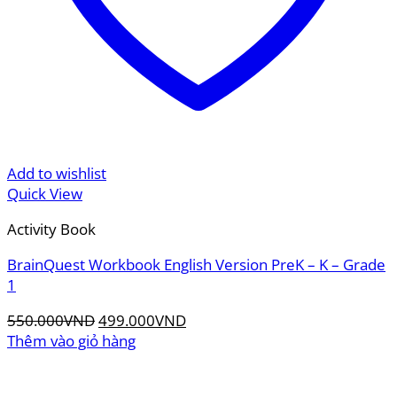
Add to wishlist
Quick View
Activity Book
BrainQuest Workbook English Version PreK – K – Grade
1
Giá
Giá
550.000
VND
499.000
VND
gốc
hiện
Thêm vào giỏ hàng
là:
tại
550.000VND.
là: