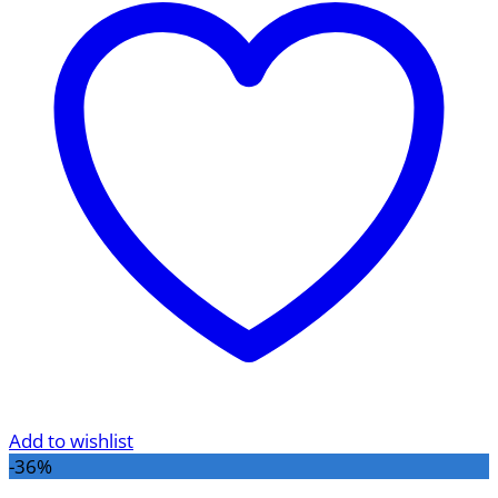
499.000VND.
Add to wishlist
-36%