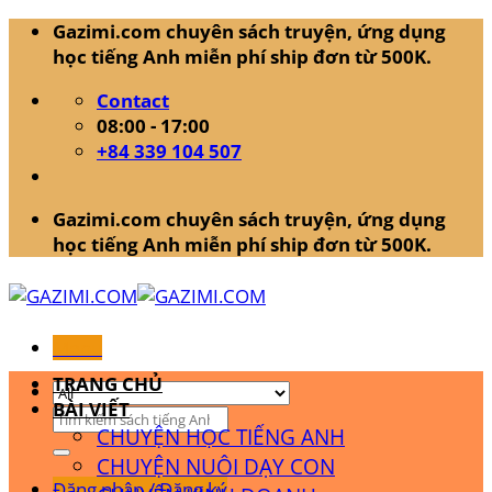
Skip
Gazimi.com chuyên sách truyện, ứng dụng
to
học tiếng Anh miễn phí ship đơn từ 500K.
content
Contact
08:00 - 17:00
+84 339 104 507
Gazimi.com chuyên sách truyện, ứng dụng
học tiếng Anh miễn phí ship đơn từ 500K.
Menu
TRANG CHỦ
BÀI VIẾT
Tìm
CHUYỆN HỌC TIẾNG ANH
kiếm:
CHUYỆN NUÔI DẠY CON
Đăng nhập / Đăng ký