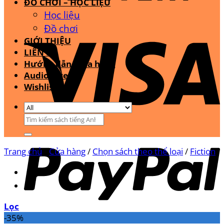
ĐỒ CHƠI – HỌC LIỆU
Học liệu
Đồ chơi
GIỚI THIỆU
LIÊN HỆ
Hướng dẫn mua hàng
Audio Stream
Wishlist
Tìm
kiếm:
Trang chủ
/
Cửa hàng
/
Chọn sách theo thể loại
/
Fiction
Lọc
-35%