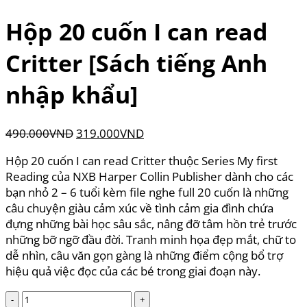
Hộp 20 cuốn I can read
Critter [Sách tiếng Anh
nhập khẩu]
Giá
Giá
490.000
VND
319.000
VND
gốc
hiện
Hộp 20 cuốn I can read Critter thuộc Series My first
là:
tại
Reading của NXB Harper Collin Publisher dành cho các
490.000VND.
là:
bạn nhỏ 2 – 6 tuổi kèm file nghe full 20 cuốn là những
319.000VND.
câu chuyện giàu cảm xúc về tình cảm gia đình chứa
đựng những bài học sâu sắc, nâng đỡ tâm hồn trẻ trước
những bỡ ngỡ đầu đời. Tranh minh họa đẹp mắt, chữ to
dễ nhìn, câu văn gọn gàng là những điểm cộng bổ trợ
hiệu quả việc đọc của các bé trong giai đoạn này.
Hộp