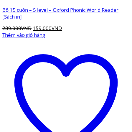
Bộ 15 cuốn – 5 level – Oxford Phonic World Reader
[Sách in]
Giá
Giá
289.000
VND
159.000
VND
gốc
hiện
Thêm vào giỏ hàng
là:
tại
289.000VND.
là:
159.000VND.