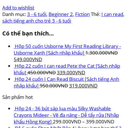
Add to wishlist
Danh mục:
3 - 6 tuổi
,
Beginner 2
,
Fiction
Thẻ:
I can read
,
sách tiếng anh cho trẻ 3 - 6 tuổi
Có thể bạn thích…
Hộp 50 cuốn Usborne My First Reading Library -
Usborne Xanh [Sách nhập khẩu]
1.300.000
VND
Giá
Giá
549.000
VND
gốc
hiện
Hộp 22 cuốn I can read Pete the Cat [Sách nhập
là:
tại
Giá
Giá
khẩu]
450.000
VND
339.000
VND
1.300.000VND.
là:
gốc
hiện
Hộp 24 cuốn I Can Read Biscuit [Sách tiếng Anh
549.000VND.
là:
Giá
tại
Giá
nhập khẩu]
950.000
VND
319.000
VND
450.000VND.
gốc
là:
hiện
Sản phẩm hot
là:
339.000VND.
tại
950.000VND.
là:
Hộp 24 - 36 bút sáp lụa màu Silky Washable
319.000VND.
Crayons Mideer - Vẽ đa năng - Dễ tẩy rửa [Nhập
khẩu Hồng Kong]
299.000
VND
–
399.000
VND