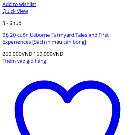
Add to wishlist
Quick View
3 - 6 tuổi
Bộ 20 cuốn Usborne Farmyard Tales and First
Experiences [Sách in màu cán bóng]
Giá
Giá
250.000
VND
159.000
VND
gốc
hiện
Thêm vào giỏ hàng
là:
tại
250.000VND.
là:
159.000VND.