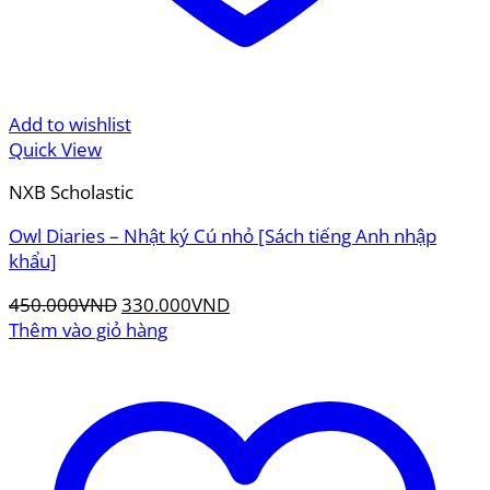
Add to wishlist
Quick View
NXB Scholastic
Owl Diaries – Nhật ký Cú nhỏ [Sách tiếng Anh nhập
khẩu]
Giá
Giá
450.000
VND
330.000
VND
gốc
hiện
Thêm vào giỏ hàng
là:
tại
450.000VND.
là:
330.000VND.