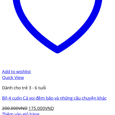
Add to wishlist
Quick View
Dành cho trẻ 3 - 6 tuổi
Bộ 4 cuốn Cá voi đêm bão và những câu chuyện khác
Giá
Giá
200.000
VND
175.000
VND
gốc
hiện
Thêm vào giỏ hàng