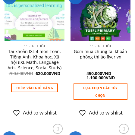
Add to
Add to
wishlist
wishlist
11 - 16 TUỔI
11 - 16 TUỔI
Tài khoản IXL 4 môn Toán,
Gom mua chung tài khoản
Tiếng Anh, Khoa học, Xã
phòng thi ảo flyer.vn
hội (IXL Math, Language
Arts, Science, Social Study)
Giá
Giá
700.000
VND
620.000
VND
450.000
VND
–
gốc
hiện
1.100.000
VND
là:
tại
700.000VND.
là:
THÊM VÀO GIỎ HÀNG
LỰA CHỌN CÁC TÙY
620.000VND.
CHỌN
Sản
phẩm
Add to wishlist
Add to wishlist
này
có
nhiều