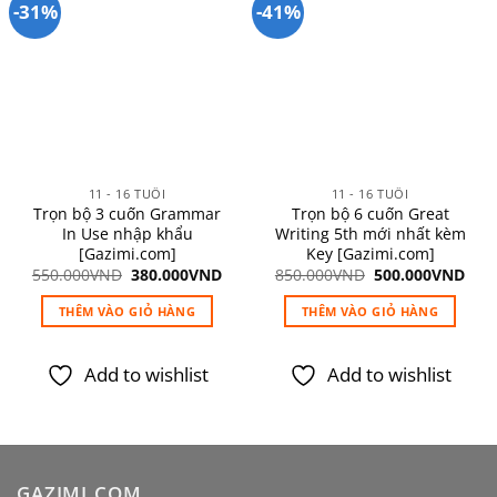
biến
-31%
-41%
thể.
Các
Add to
Add to
wishlist
wishlist
tùy
chọn
có
thể
được
11 - 16 TUỔI
11 - 16 TUỔI
chọn
Trọn bộ 3 cuốn Grammar
Trọn bộ 6 cuốn Great
trên
In Use nhập khẩu
Writing 5th mới nhất kèm
trang
[Gazimi.com]
Key [Gazimi.com]
sản
Giá
Giá
Giá
Giá
550.000
VND
380.000
VND
850.000
VND
500.000
VND
gốc
hiện
gốc
hiệ
phẩm
là:
tại
là:
tại
THÊM VÀO GIỎ HÀNG
THÊM VÀO GIỎ HÀNG
550.000VND.
là:
850.000VND.
là:
380.000VND.
500
Add to wishlist
Add to wishlist
GAZIMI.COM