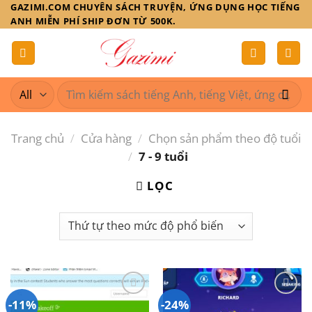
Skip
GAZIMI.COM CHUYÊN SÁCH TRUYỆN, ỨNG DỤNG HỌC TIẾNG
ANH MIỄN PHÍ SHIP ĐƠN TỪ 500K.
to
content
Tìm
kiếm:
Trang chủ
/
Cửa hàng
/
Chọn sản phẩm theo độ tuổi
/
7 - 9 tuổi
LỌC
-11%
-24%