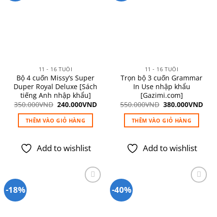
Các
Add to
Add to
wishlist
wishlist
tùy
chọn
có
thể
được
11 - 16 TUỔI
11 - 16 TUỔI
chọn
Bộ 4 cuốn Missy’s Super
Trọn bộ 3 cuốn Grammar
trên
Duper Royal Deluxe [Sách
In Use nhập khẩu
trang
tiếng Anh nhập khẩu]
[Gazimi.com]
sản
Giá
Giá
Giá
Giá
350.000
VND
240.000
VND
550.000
VND
380.000
VND
gốc
hiện
gốc
hiệ
phẩm
là:
tại
là:
tại
THÊM VÀO GIỎ HÀNG
THÊM VÀO GIỎ HÀNG
350.000VND.
là:
550.000VND.
là:
240.000VND.
380
Add to wishlist
Add to wishlist
-18%
-40%
Add to
Add to
wishlist
wishlist