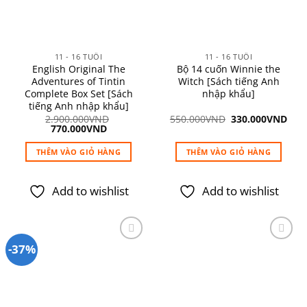
11 - 16 TUỔI
11 - 16 TUỔI
English Original The
Bộ 14 cuốn Winnie the
Adventures of Tintin
Witch [Sách tiếng Anh
Complete Box Set [Sách
nhập khẩu]
tiếng Anh nhập khẩu]
Giá
Giá
2.900.000
VND
550.000
VND
330.000
VND
Giá
Giá
gốc
hiệ
770.000
VND
gốc
hiện
là:
tại
là:
tại
550.000VND.
là:
THÊM VÀO GIỎ HÀNG
THÊM VÀO GIỎ HÀNG
2.900.000VND.
là:
330
770.000VND.
Add to wishlist
Add to wishlist
-37%
Add to
Add to
wishlist
wishlist