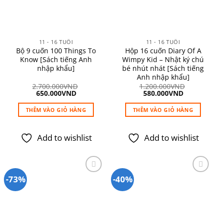
11 - 16 TUỔI
11 - 16 TUỔI
Bộ 9 cuốn 100 Things To
Hộp 16 cuốn Diary Of A
Know [Sách tiếng Anh
Wimpy Kid – Nhật ký chú
nhập khẩu]
bé nhút nhát [Sách tiếng
Anh nhập khẩu]
2.700.000
VND
1.200.000
VND
Giá
Giá
Giá
Giá
650.000
VND
580.000
VND
gốc
hiện
gốc
hiện
là:
tại
là:
tại
THÊM VÀO GIỎ HÀNG
THÊM VÀO GIỎ HÀNG
2.700.000VND.
là:
1.200.000VND.
là:
650.000VND.
580.000VN
Add to wishlist
Add to wishlist
-73%
-40%
Add to
Add to
wishlist
wishlist