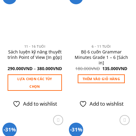
Add to
Add to
wishlist
wishlist
11 - 16 TUỔI
6 - 11 TUỔI
Sách luyện kỹ năng thuyết
Bộ 6 cuốn Grammar
trình Point of View [In gộp]
Minutes Grade 1 – 6 [Sách
in]
Giá
Giá
290.000
VND
–
380.000
VND
180.000
VND
135.000
VND
gốc
hiệ
là:
tại
LỰA CHỌN CÁC TÙY
THÊM VÀO GIỎ HÀNG
180.000VND.
là:
135
CHỌN
Sản
phẩm
Add to wishlist
Add to wishlist
này
có
nhiều
biến
-31%
-31%
thể.