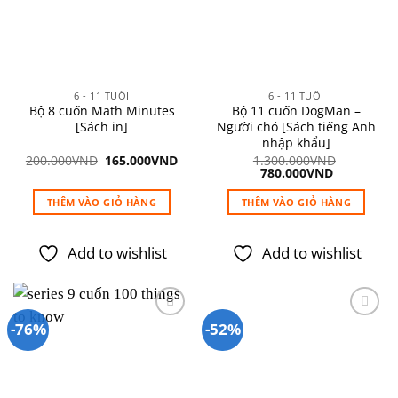
6 - 11 TUỔI
6 - 11 TUỔI
Bộ 8 cuốn Math Minutes
Bộ 11 cuốn DogMan –
[Sách in]
Người chó [Sách tiếng Anh
nhập khẩu]
Giá
Giá
200.000
VND
165.000
VND
1.300.000
VND
gốc
hiện
Giá
Giá
780.000
VND
là:
tại
gốc
hiện
200.000VND.
là:
là:
tại
THÊM VÀO GIỎ HÀNG
THÊM VÀO GIỎ HÀNG
165.000VND.
1.300.000VND.
là:
780.000VN
Add to wishlist
Add to wishlist
-76%
-52%
Add to
Add to
wishlist
wishlist