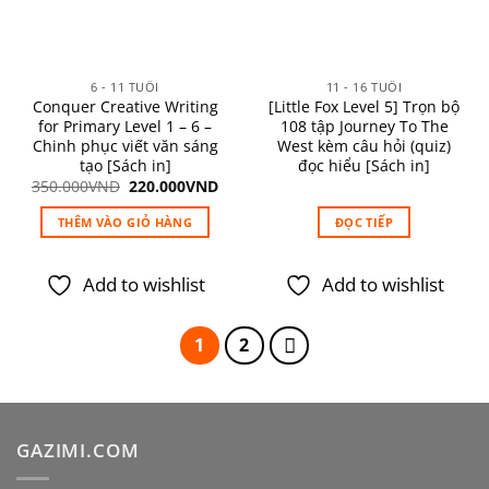
6 - 11 TUỔI
11 - 16 TUỔI
Conquer Creative Writing
[Little Fox Level 5] Trọn bộ
for Primary Level 1 – 6 –
108 tập Journey To The
Chinh phục viết văn sáng
West kèm câu hỏi (quiz)
tạo [Sách in]
đọc hiểu [Sách in]
Giá
Giá
350.000
VND
220.000
VND
gốc
hiện
là:
tại
THÊM VÀO GIỎ HÀNG
ĐỌC TIẾP
350.000VND.
là:
220.000VND.
Add to wishlist
Add to wishlist
1
2
GAZIMI.COM