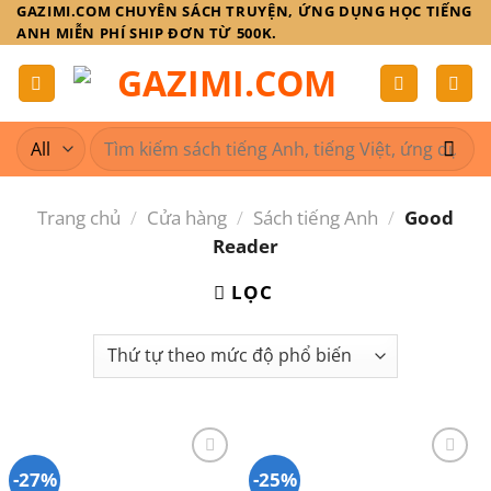
Skip
GAZIMI.COM CHUYÊN SÁCH TRUYỆN, ỨNG DỤNG HỌC TIẾNG
ANH MIỄN PHÍ SHIP ĐƠN TỪ 500K.
to
content
Tìm
kiếm:
Trang chủ
/
Cửa hàng
/
Sách tiếng Anh
/
Good
Reader
LỌC
-27%
-25%