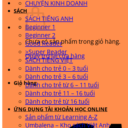
CHUYỆN KINH DOANH
SÁCH
SÁCH TIẾNG ANH
Beginner 1
Beginner 2
Chưa có sản phẩm trong giỏ hàng.
Good Reader
>Super Reader
Quay trở lại cửa hàng
SÁCH TIẾNG VIỆT
Dành cho trẻ 0 – 3 tuổi
Dành cho trẻ 3 – 6 tuổi
Giỏ hàng
Dành cho trẻ từ 6 – 11 tuổi
Dành cho trẻ 11 – 16 tuổi
Dành cho trẻ từ 16 tuổi
ỨNG DỤNG TÀI KHOẢN HỌC ONLINE
Sản phẩm từ Learning A-Z
Umbalena – Kho sách Việt Anh