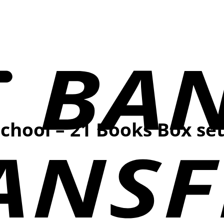
hool – 21 Books Box set