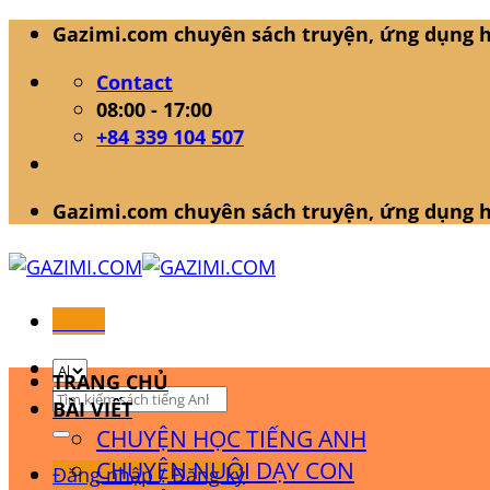
Skip
Gazimi.com chuyên sách truyện, ứng dụng h
to
Contact
content
08:00 - 17:00
+84 339 104 507
Gazimi.com chuyên sách truyện, ứng dụng h
Menu
TRANG CHỦ
Tìm
BÀI VIẾT
kiếm:
CHUYỆN HỌC TIẾNG ANH
CHUYỆN NUÔI DẠY CON
Đăng nhập / Đăng ký