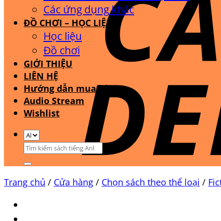
Các ứng dụng khác
ĐỒ CHƠI – HỌC LIỆU
Học liệu
Đồ chơi
GIỚI THIỆU
LIÊN HỆ
Hướng dẫn mua hàng
Audio Stream
Wishlist
Tìm
kiếm:
Trang chủ
/
Cửa hàng
/
Chọn sách theo thể loại
/
Fic