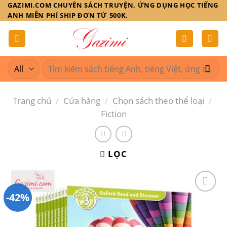
Skip
GAZIMI.COM CHUYÊN SÁCH TRUYỆN, ỨNG DỤNG HỌC TIẾNG
ANH MIỄN PHÍ SHIP ĐƠN TỪ 500K.
to
content
Tìm
kiếm:
Trang chủ
/
Cửa hàng
/
Chọn sách theo thể loại
/
Fiction
LỌC
-42%
Add to