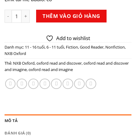
Bộ 20 cuốn Oxford Read and Discover/ Imagine - Level 3 
THÊM VÀO GIỎ HÀNG
Add to wishlist
Danh mục:
11 - 16 tuổi
,
6 - 11 tuổi
,
Fiction
,
Good Reader
,
Nonfiction
,
NXB Oxford
Thẻ:
NXB Oxford
,
oxford read and discover
,
oxford read and discover
and imagine
,
oxford read and imagine
MÔ TẢ
ĐÁNH GIÁ (0)