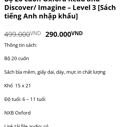
Discover/ Imagine – Level 3 [Sách
tiếng Anh nhập khẩu]
Giá
Giá
499.000
290.000
VND
VND
gốc
hiện
Thông tin sách:
là:
tại
499.000VND.
là:
Bộ 20 cuốn
290.000VND.
Sách bìa mềm, giấy dai, dày, mực in chất lượng
Khổ 15 x 21
Độ tuổi: 6 – 11 tuổi
NXB Oxford
Link tải file audio: có