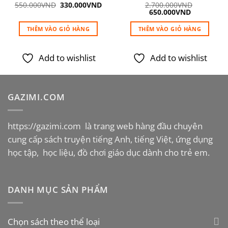
Giá
Giá
550.000
VND
330.000
VND
2.700.000
VND
gốc
hiện
Giá
Giá
650.000
VND
là:
tại
gốc
hiện
550.000VND.
là:
là:
tại
THÊM VÀO GIỎ HÀNG
THÊM VÀO GIỎ HÀNG
330.000VND.
2.700.000VND.
là:
ND.
650.000VN
Add to wishlist
Add to wishlist
GAZIMI.COM
https://gazimi.com
là trang web hàng đầu chuyên
cung cấp sách truyện tiếng Anh, tiếng Việt, ứng dụng
học tập, học liệu, đồ chơi giáo dục dành cho trẻ em.
DANH MỤC SẢN PHẨM
Chọn sách theo thể loại