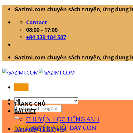
Skip
Gazimi.com chuyên sách truyện, ứng dụng h
to
Contact
content
08:00 - 17:00
+84 339 104 507
Gazimi.com chuyên sách truyện, ứng dụng h
Menu
TRANG CHỦ
Tìm
BÀI VIẾT
kiếm:
CHUYỆN HỌC TIẾNG ANH
CHUYỆN NUÔI DẠY CON
Đăng nhập / Đăng ký