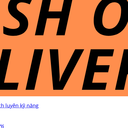
ch luyện kỹ năng