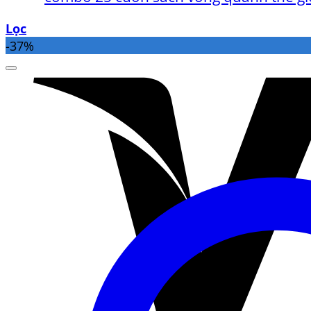
Lọc
-37%