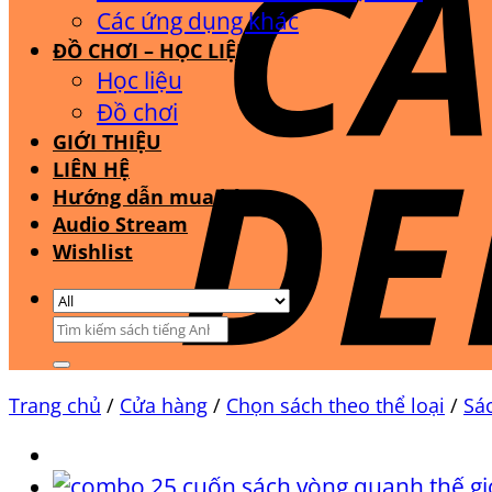
Các ứng dụng khác
ĐỒ CHƠI – HỌC LIỆU
Học liệu
Đồ chơi
GIỚI THIỆU
LIÊN HỆ
Hướng dẫn mua hàng
Audio Stream
Wishlist
Tìm
kiếm:
Trang chủ
/
Cửa hàng
/
Chọn sách theo thể loại
/
Sá