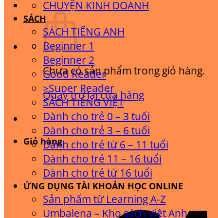
CHUYỆN KINH DOANH
SÁCH
SÁCH TIẾNG ANH
Beginner 1
Beginner 2
Chưa có sản phẩm trong giỏ hàng.
Good Reader
>Super Reader
Quay trở lại cửa hàng
SÁCH TIẾNG VIỆT
Dành cho trẻ 0 – 3 tuổi
Dành cho trẻ 3 – 6 tuổi
Giỏ hàng
Dành cho trẻ từ 6 – 11 tuổi
Dành cho trẻ 11 – 16 tuổi
Dành cho trẻ từ 16 tuổi
ỨNG DỤNG TÀI KHOẢN HỌC ONLINE
Sản phẩm từ Learning A-Z
Umbalena – Kho sách Việt Anh