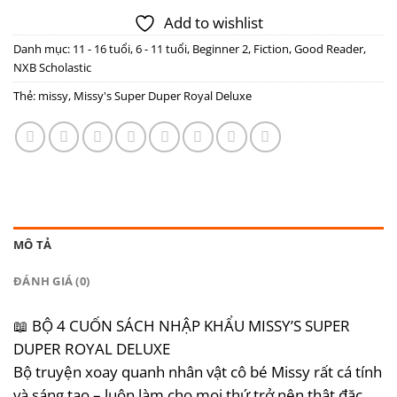
Add to wishlist
Danh mục:
11 - 16 tuổi
,
6 - 11 tuổi
,
Beginner 2
,
Fiction
,
Good Reader
,
NXB Scholastic
Thẻ:
missy
,
Missy's Super Duper Royal Deluxe
MÔ TẢ
ĐÁNH GIÁ (0)
📖 BỘ 4 CUỐN SÁCH NHẬP KHẨU MISSY’S SUPER
DUPER ROYAL DELUXE
Bộ truyện xoay quanh nhân vật cô bé Missy rất cá tính
và sáng tạo – luôn làm cho mọi thứ trở nên thật đặc