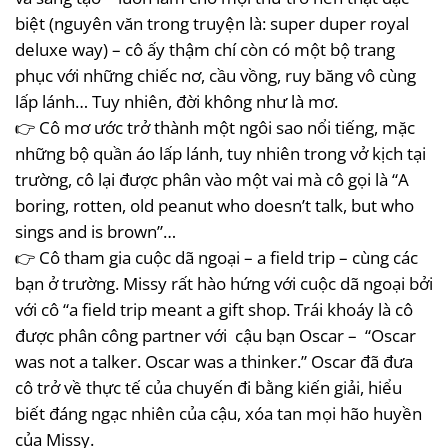
biệt (nguyên văn trong truyện là: super duper royal
deluxe way) – cô ấy thậm chí còn có một bộ trang
phục với những chiếc nơ, cầu vồng, ruy băng vô cùng
lấp lánh… Tuy nhiên, đời không như là mơ.
👉 Cô mơ ước trở thành một ngôi sao nổi tiếng, mặc
những bộ quần áo lấp lánh, tuy nhiên trong vở kịch tại
trường, cô lại được phân vào một vai mà cô gọi là “A
boring, rotten, old peanut who doesn’t talk, but who
sings and is brown”…
👉 Cô tham gia cuộc dã ngoại – a field trip – cùng các
bạn ở trường. Missy rất hào hứng với cuộc dã ngoại bởi
với cô “a field trip meant a gift shop. Trái khoáy là cô
được phân công partner với cậu bạn Oscar – “Oscar
was not a talker. Oscar was a thinker.” Oscar đã đưa
cô trở về thực tế của chuyến đi bằng kiến giải, hiểu
biết đáng ngạc nhiên của cậu, xóa tan mọi hão huyền
của Missy.