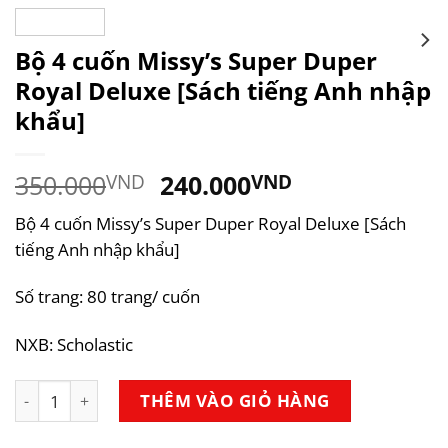
Bộ 4 cuốn Missy’s Super Duper
Royal Deluxe [Sách tiếng Anh nhập
khẩu]
Giá
Giá
350.000
240.000
VND
VND
gốc
hiện
Bộ 4 cuốn Missy’s Super Duper Royal Deluxe [Sách
là:
tại
tiếng Anh nhập khẩu]
350.000VND.
là:
240.000VND.
Số trang: 80 trang/ cuốn
NXB: Scholastic
Bộ 4 cuốn Missy's Super Duper Royal Deluxe [Sách tiếng 
THÊM VÀO GIỎ HÀNG