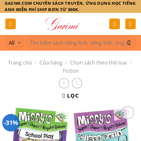
Skip
GAZIMI.COM CHUYÊN SÁCH TRUYỆN, ỨNG DỤNG HỌC TIẾNG
ANH MIỄN PHÍ SHIP ĐƠN TỪ 500K.
to
content
Tìm
kiếm:
Trang chủ
/
Cửa hàng
/
Chọn sách theo thể loại
/
Fiction
LỌC
-31%
Add to