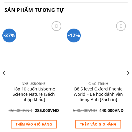
SẢN PHẨM TƯƠNG TỰ
-37%
-12%
Add to
Add to
wishlist
wishlist
NXB USBORNE
GIÁO TRÌNH
Hộp 10 cuốn Usborne
Bộ 5 level Oxford Phonic
Science Nature [Sách
World – Bé học đánh vần
nhập khẩu]
tiếng Anh [Sách in]
Giá
Giá
Giá
Giá
450.000
VND
285.000
VND
500.000
VND
440.000
VND
gốc
hiện
gốc
hiệ
là:
tại
là:
tại
450.000VND.
là:
500.000VND.
là:
THÊM VÀO GIỎ HÀNG
THÊM VÀO GIỎ HÀNG
285.000VND.
440