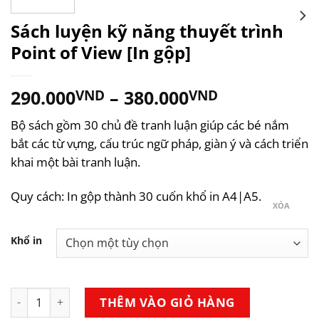
Sách luyện kỹ năng thuyết trình
Point of View [In gộp]
290.000
–
380.000
VND
VND
Bộ sách gồm 30 chủ đề tranh luận giúp các bé nắm
bắt các từ vựng, cấu trúc ngữ pháp, giàn ý và cách triển
khai một bài tranh luận.
Quy cách: In gộp thành 30 cuốn khổ in A4|A5.
XÓA
Khổ in
Sách luyện kỹ năng thuyết trình Point of View [In gộp] số
THÊM VÀO GIỎ HÀNG