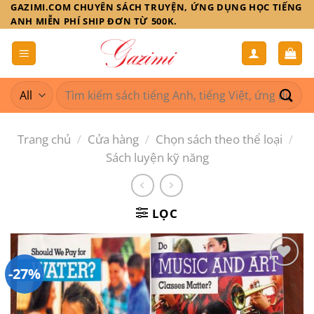
Skip
GAZIMI.COM CHUYÊN SÁCH TRUYỆN, ỨNG DỤNG HỌC TIẾNG
ANH MIỄN PHÍ SHIP ĐƠN TỪ 500K.
to
content
Tìm
kiếm:
Trang chủ
/
Cửa hàng
/
Chọn sách theo thể loại
/
Sách luyện kỹ năng
LỌC
-27%
Add to