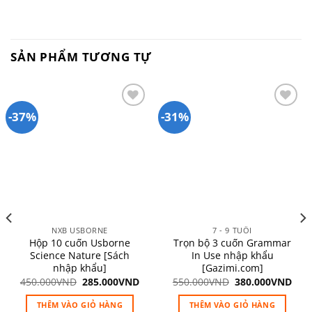
SẢN PHẨM TƯƠNG TỰ
-37%
-31%
Add to
Add to
wishlist
wishlist
NXB USBORNE
7 - 9 TUỔI
Hộp 10 cuốn Usborne
Trọn bộ 3 cuốn Grammar
Science Nature [Sách
In Use nhập khẩu
nhập khẩu]
[Gazimi.com]
Giá
Giá
Giá
Giá
450.000
VND
285.000
VND
550.000
VND
380.000
VND
gốc
hiện
gốc
hiệ
là:
tại
là:
tại
THÊM VÀO GIỎ HÀNG
THÊM VÀO GIỎ HÀNG
450.000VND.
là:
550.000VND.
là: