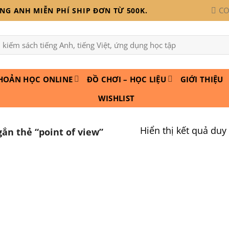
CO
G ANH MIỄN PHÍ SHIP ĐƠN TỪ 500K.
:
HOẢN HỌC ONLINE
ĐỒ CHƠI – HỌC LIỆU
GIỚI THIỆU
WISHLIST
Hiển thị kết quả duy
n thẻ “point of view”
Add to
wishlist