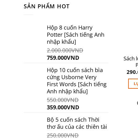
SẢN PHẨM HOT
Hộp 8 cuốn Harry
Potter [Sách tiếng Anh
nhập khẩu]
2.000.000
VND
Giá
Giá
759.000
VND
Sách 
gốc
hiện
P
Hộp 10 cuốn sách bìa
là:
tại
290
cứng Usborne Very
2.000.000VND.
là:
First Words [Sách tiếng
L
759.000VND.
Anh nhập khẩu]
550.000
VND
Giá
Giá
359.000
VND
gốc
hiện
Bộ 5 cuốn sách Thời
là:
tại
thơ ấu của các thiên tài
550.000VND.
là:
250.000
VND
359.000VND.