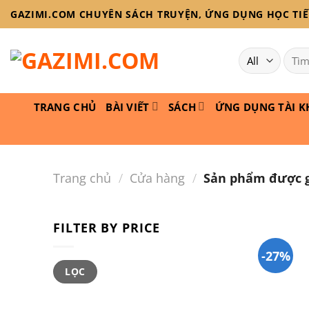
Skip
GAZIMI.COM CHUYÊN SÁCH TRUYỆN, ỨNG DỤNG HỌC TIẾN
to
content
Tìm
kiếm
TRANG CHỦ
BÀI VIẾT
SÁCH
ỨNG DỤNG TÀI K
Trang chủ
/
Cửa hàng
/
Sản phẩm được gắ
FILTER BY PRICE
-27%
Giá
Giá
LỌC
thấp
cao
nhất
nhất