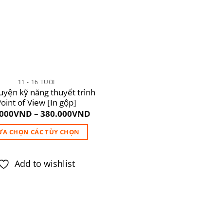
11 - 16 TUỔI
luyện kỹ năng thuyết trình
oint of View [In gộp]
.000
VND
–
380.000
VND
ỰA CHỌN CÁC TÙY CHỌN
Sản
phẩm
Add to wishlist
này
có
nhiều
biến