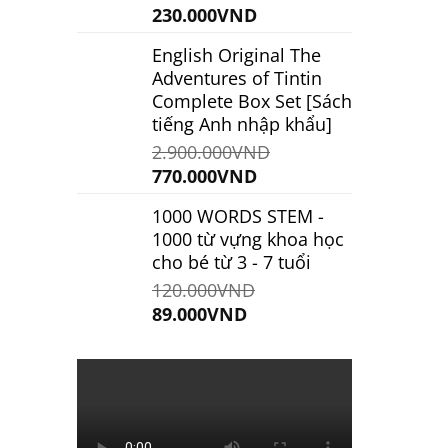
Giá
Giá
230.000
VND
gốc
hiện
English Original The
là:
tại
Adventures of Tintin
250.000VND.
là:
Complete Box Set [Sách
230.000VND.
tiếng Anh nhập khẩu]
2.900.000
VND
Giá
Giá
770.000
VND
gốc
hiện
1000 WORDS STEM -
là:
tại
1000 từ vựng khoa học
2.900.000VND.
là:
cho bé từ 3 - 7 tuổi
770.000VND.
120.000
VND
Giá
Giá
89.000
VND
gốc
hiện
là:
tại
120.000VND.
là:
89.000VND.