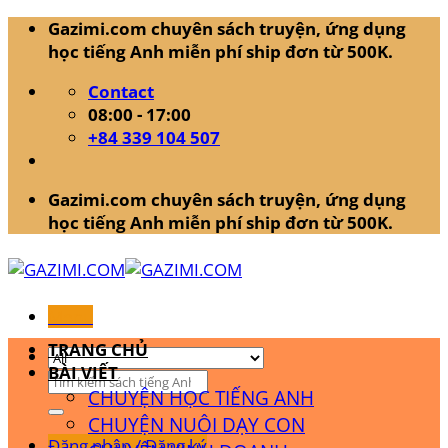
Skip
Gazimi.com chuyên sách truyện, ứng dụng
to
học tiếng Anh miễn phí ship đơn từ 500K.
content
Contact
08:00 - 17:00
+84 339 104 507
Gazimi.com chuyên sách truyện, ứng dụng
học tiếng Anh miễn phí ship đơn từ 500K.
Menu
TRANG CHỦ
BÀI VIẾT
Tìm
CHUYỆN HỌC TIẾNG ANH
kiếm:
CHUYỆN NUÔI DẠY CON
Đăng nhập / Đăng ký