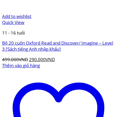
Add to wishlist
Quick View
11 - 16 tuổi
Bộ 20 cuốn Oxford Read and Discover/ Imagine – Level
3 [Sách tiếng Anh nhập khẩu]
Giá
Giá
499.000
VND
290.000
VND
gốc
hiện
Thêm vào giỏ hàng
là:
tại
499.000VND.
là:
290.000VND.