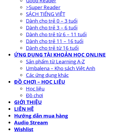
Good Reader
>Super Reader
SÁCH TIẾNG VIỆT
Dành cho trẻ 0 – 3 tuổi
Dành cho trẻ 3 – 6 tuổi
Dành cho trẻ từ 6 – 11 tuổi
Dành cho trẻ 11 – 16 tuổi
Dành cho trẻ từ 16 tuổi
ỨNG DỤNG TÀI KHOẢN HỌC ONLINE
Sản phẩm từ Learning A-Z
Umbalena – Kho sách Việt Anh
Các ứng dụng khác
ĐỒ CHƠI – HỌC LIỆU
Học liệu
Đồ chơi
GIỚI THIỆU
LIÊN HỆ
Hướng dẫn mua hàng
Audio Stream
Wishlist