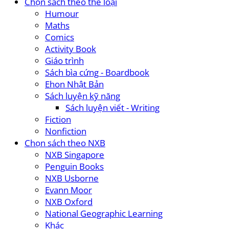
Chọn sách theo thể loại
Humour
Maths
Comics
Activity Book
Giáo trình
Sách bìa cứng - Boardbook
Ehon Nhật Bản
Sách luyện kỹ năng
Sách luyện viết - Writing
Fiction
Nonfiction
Chọn sách theo NXB
NXB Singapore
Penguin Books
NXB Usborne
Evann Moor
NXB Oxford
National Geographic Learning
Khác