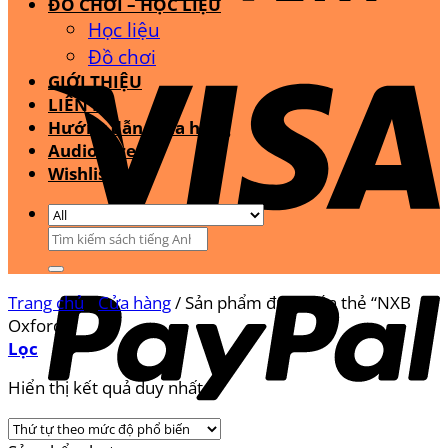
ĐỒ CHƠI – HỌC LIỆU
Học liệu
Đồ chơi
GIỚI THIỆU
LIÊN HỆ
Hướng dẫn mua hàng
Audio Stream
Wishlist
Tìm
kiếm:
Trang chủ
/
Cửa hàng
/
Sản phẩm được gắn thẻ “NXB
Oxford”
Lọc
Hiển thị kết quả duy nhất