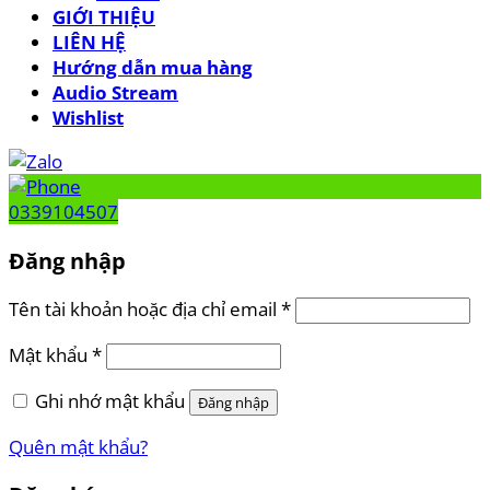
Hướng dẫn mua hàng
Audio Stream
Wishlist
0339104507
Đăng nhập
Tên tài khoản hoặc địa chỉ email
*
Mật khẩu
*
Ghi nhớ mật khẩu
Đăng nhập
Quên mật khẩu?
Đăng ký
Địa chỉ email
*