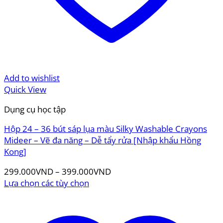
Add to wishlist
Quick View
Dụng cụ học tập
Hộp 24 – 36 bút sáp lụa màu Silky Washable Crayons
Mideer – Vẽ đa năng – Dễ tẩy rửa [Nhập khẩu Hồng
Kong]
299.000
VND
–
399.000
VND
Lựa chọn các tùy chọn
Sản
phẩm
này