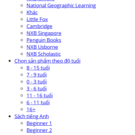
National Geographic Learning
Khác
Little Fox
Cambridge
NXB Singapore
Penguin Books
NXB Usborne
NXB Scholastic
Chọn sản phẩm theo độ tuổi
8 - 15 tuổi
7 - 9 tuổi
0 - 3 tuổi
3 - 6 tuổi
11 - 16 tuổi
6 - 11 tuổi
16+
Sách tiếng Anh
Beginner 1
Beginner 2