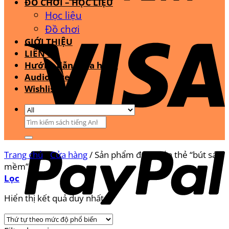
ĐỒ CHƠI – HỌC LIỆU
Học liệu
Đồ chơi
GIỚI THIỆU
LIÊN HỆ
Hướng dẫn mua hàng
Audio Stream
Wishlist
Tìm
kiếm:
Trang chủ
/
Cửa hàng
/
Sản phẩm được gắn thẻ “bút sáp
mềm”
Lọc
Hiển thị kết quả duy nhất