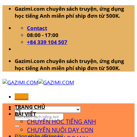
Skip
Gazimi.com chuyên sách truyện, ứng dụng
to
học tiếng Anh miễn phí ship đơn từ 500K.
content
Contact
08:00 - 17:00
+84 339 104 507
Gazimi.com chuyên sách truyện, ứng dụng
học tiếng Anh miễn phí ship đơn từ 500K.
Menu
TRANG CHỦ
BÀI VIẾT
Tìm
CHUYỆN HỌC TIẾNG ANH
kiếm:
CHUYỆN NUÔI DẠY CON
Đăng nhập / Đăng ký