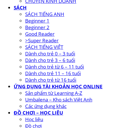
Beginner 1
Beginner 2
Good Reader
>Super Reader
SÁCH TIẾNG VIỆT
Dành cho trẻ 0 – 3 tuổi
Dành cho trẻ 3 – 6 tuổi
Dành cho trẻ từ 6 – 11 tuổi
Dành cho trẻ 11 – 16 tuổi
Dành cho trẻ từ 16 tuổi
ỨNG DỤNG TÀI KHOẢN HỌC ONLINE
Sản phẩm từ Learning A-Z
Umbalena – Kho sách Việt Anh
Các ứng dụng khác
ĐỒ CHƠI – HỌC LIỆU
Học liệu
Đồ chơi
GIỚI THIỆU
LIÊN HỆ