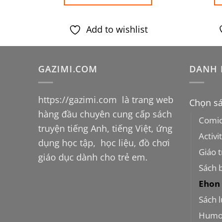
ND.
là:
450.000VND.
là:
359.000VND.
339.000VND.
Add to wishlist
GAZIMI.COM
DANH 
https://gazimi.com
là trang web
Chọn sá
hàng đầu chuyên cung cấp sách
Comi
truyện tiếng Anh, tiếng Việt, ứng
Activi
dụng học tập, học liệu, đồ chơi
Giáo t
giáo dục dành cho trẻ em.
Sách 
Ehon
Sách 
Humo