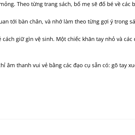
ỏng. Theo từng trang sách, bố mẹ sẽ đố bé về các b
uan tới bàn chân, và nhớ làm theo từng gợi ý trong s
é cách giữ gìn vệ sinh. Một chiếc khăn tay nhỏ và cá
hỉ âm thanh vui vẻ bằng các đạo cụ sẵn có: gõ tay xu