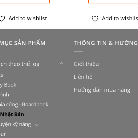
150.000VND.
là:
590.000
99.000VND.
Add to wishlist
Add to wishlis
MỤC SẢN PHẨM
THÔNG TIN & HƯỚNG
ch theo thể loại
Giới thiệu
cs
Liên hệ
ty Book
Hướng dẫn mua hàng
rình
bìa cứng - Boardbook
 Nhật Bản
luyện kỹ năng
ur