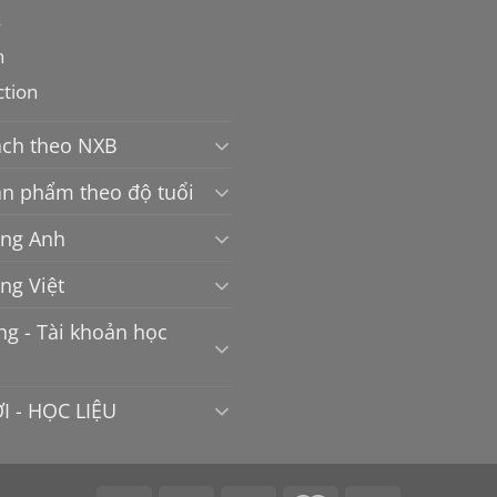
s
n
ction
ách theo NXB
n phẩm theo độ tuổi
ếng Anh
ếng Việt
g - Tài khoản học
I - HỌC LIỆU