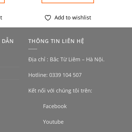
VND.
là:
550.000VND.
là:
450.000VND.
499.000VND.
t
Add to wishlist
 DẪN
THÔNG TIN LIÊN HỆ
Địa chỉ : Bắc Từ Liêm – Hà Nội.
Hotline: 0339 104 507
Kết nối với chúng tôi trên:
Facebook
Youtube