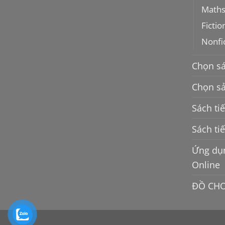
Math
Fictio
Nonfi
Chọn s
Chọn sả
Sách ti
Sách ti
Ứng dụn
Online
ĐỒ CHƠ