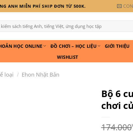
CON
G ANH MIỄN PHÍ SHIP ĐƠN TỪ 500K.
HOẢN HỌC ONLINE
ĐỒ CHƠI – HỌC LIỆU
GIỚI THIỆU
WISHLIST
ể loại
/
Ehon Nhật Bản
Bộ 6 c
chơi c
Add to
wishlist
174.000