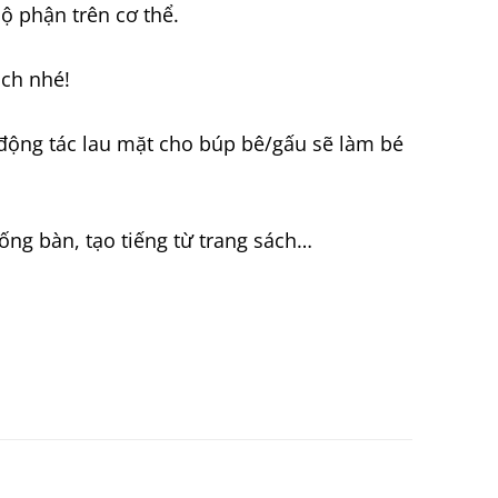
ộ phận trên cơ thể.
ách nhé!
c động tác lau mặt cho búp bê/gấu sẽ làm bé
ống bàn, tạo tiếng từ trang sách…