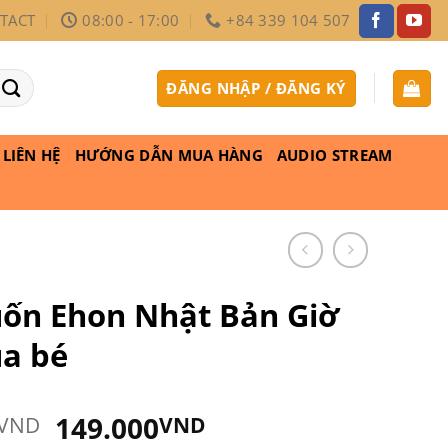
TACT
08:00 - 17:00
+84 339 104 507
ĐĂNG NHẬP / ĐĂNG KÝ
LIÊN HỆ
HƯỚNG DẪN MUA HÀNG
AUDIO STREAM
uốn Ehon Nhật Bản Giờ
ủa bé
Giá
Giá
149.000
VND
VND