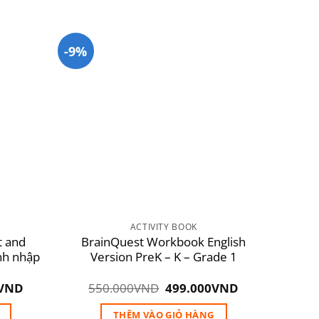
-9%
Add to
Add to
wishlist
wishlist
ACTIVITY BOOK
t and
BrainQuest Workbook English
nh nhập
Version PreK – K – Grade 1
Giá
Giá
Giá
VND
550.000
VND
499.000
VND
hiện
gốc
hiện
tại
là:
tại
THÊM VÀO GIỎ HÀNG