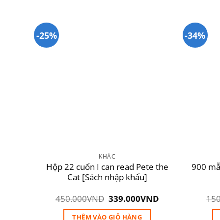
-25%
-34%
Add to
Add to
wishlist
wishlist
KHÁC
ứng
Hộp 22 cuốn I can read Pete the
900 mẫu
[Sách
Cat [Sách nhập khẩu]
Giá
Giá
Giá
ND
450.000
VND
339.000
VND
150
hiện
gốc
hiện
tại
là:
tại
THÊM VÀO GIỎ HÀNG