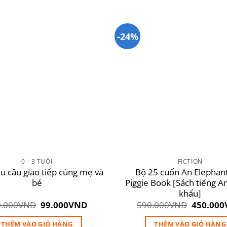
-24%
Add to
wishlist
0 - 3 TUỔI
FICTION
 câu giao tiếp cùng mẹ và
Bộ 25 cuốn An Elephan
bé
Piggie Book [Sách tiếng A
khẩu]
Giá
Giá
Giá
.000
VND
99.000
VND
590.000
VND
450.000
gốc
hiện
gốc
là:
tại
là:
THÊM VÀO GIỎ HÀNG
THÊM VÀO GIỎ HÀNG