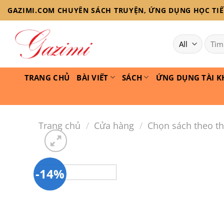
Skip
GAZIMI.COM CHUYÊN SÁCH TRUYỆN, ỨNG DỤNG HỌC TIẾN
to
content
Tìm
kiếm:
TRANG CHỦ
BÀI VIẾT
SÁCH
ỨNG DỤNG TÀI K
Trang chủ
/
Cửa hàng
/
Chọn sách theo th
-14%