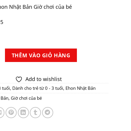
gốc
hiện
hon Nhật Bản Giờ chơi của bé
là:
tại
174.000VND.
là:
15
149.000VND.
on Nhật Bản Giờ chơi của bé số lượng
THÊM VÀO GIỎ HÀNG
Add to wishlist
3 tuổi
,
Dành cho trẻ từ 0 - 3 tuổi
,
Ehon Nhật Bản
 Bản
,
Giờ chơi của bé