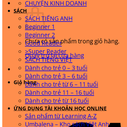
CHUYỆN KINH DOANH
SÁCH
SÁCH TIẾNG ANH
Beginner 1
Beginner 2
Chưa có sản phẩm trong giỏ hàng.
Good Reader
>Super Reader
Quay trở lại cửa hàng
SÁCH TIẾNG VIỆT
Dành cho trẻ 0 – 3 tuổi
Dành cho trẻ 3 – 6 tuổi
Giỏ hàng
Dành cho trẻ từ 6 – 11 tuổi
Dành cho trẻ 11 – 16 tuổi
Dành cho trẻ từ 16 tuổi
ỨNG DỤNG TÀI KHOẢN HỌC ONLINE
Sản phẩm từ Learning A-Z
Umbalena – Kho sách Việt Anh