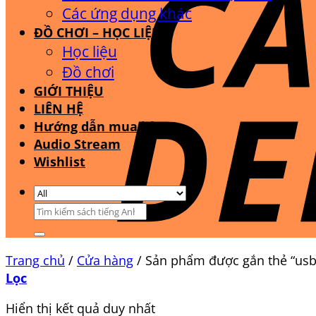
Các ứng dụng khác
ĐỒ CHƠI – HỌC LIỆU
Học liệu
Đồ chơi
GIỚI THIỆU
LIÊN HỆ
Hướng dẫn mua hàng
Audio Stream
Wishlist
Tìm
kiếm:
Trang chủ
/
Cửa hàng
/
Sản phẩm được gắn thẻ “usb
Lọc
Hiển thị kết quả duy nhất