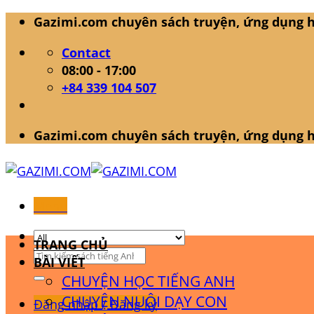
Skip
Gazimi.com chuyên sách truyện, ứng dụng h
to
Contact
content
08:00 - 17:00
+84 339 104 507
Gazimi.com chuyên sách truyện, ứng dụng h
Menu
TRANG CHỦ
Tìm
BÀI VIẾT
kiếm:
CHUYỆN HỌC TIẾNG ANH
CHUYỆN NUÔI DẠY CON
Đăng nhập / Đăng ký