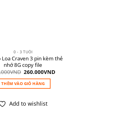
0 - 3 TUỔI
Loa Craven 3 pin kèm thẻ
nhớ 8G copy file
Giá
Giá
.000
VND
260.000
VND
gốc
hiện
là:
tại
THÊM VÀO GIỎ HÀNG
350.000VND.
là:
260.000VND.
Add to wishlist