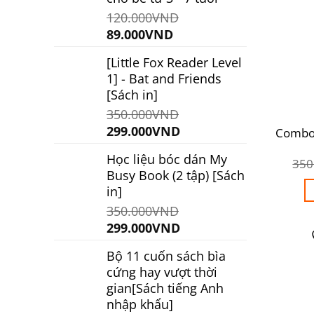
120.000
VND
Giá
Giá
89.000
VND
gốc
hiện
[Little Fox Reader Level
là:
tại
1] - Bat and Friends
120.000VND.
là:
[Sách in]
89.000VND.
350.000
VND
Giá
Giá
299.000
VND
Combo 
gốc
hiện
Học liệu bóc dán My
là:
tại
350
Busy Book (2 tập) [Sách
350.000VND.
là:
in]
299.000VND.
350.000
VND
Giá
Giá
299.000
VND
gốc
hiện
Bộ 11 cuốn sách bìa
là:
tại
cứng hay vượt thời
350.000VND.
là:
gian[Sách tiếng Anh
299.000VND.
nhập khẩu]