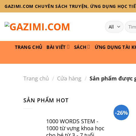
Skip
GAZIMI.COM CHUYÊN SÁCH TRUYỆN, ỨNG DỤNG HỌC TIẾN
to
content
Tìm
kiếm
TRANG CHỦ
BÀI VIẾT
SÁCH
ỨNG DỤNG TÀI K
Trang chủ
/
Cửa hàng
/
Sản phẩm được g
SẢN PHẨM HOT
-26%
1000 WORDS STEM -
1000 từ vựng khoa học
cho bé từ 3 - 7 tuổi