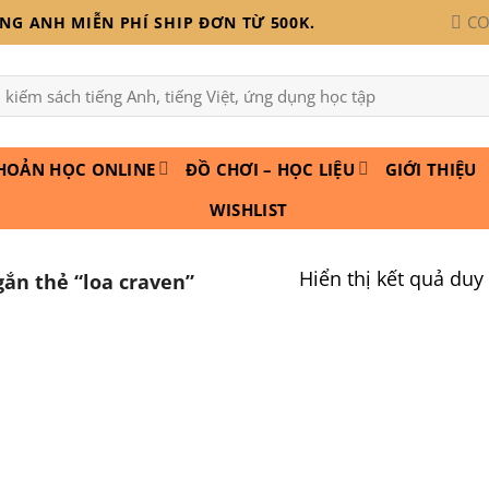
CO
G ANH MIỄN PHÍ SHIP ĐƠN TỪ 500K.
:
HOẢN HỌC ONLINE
ĐỒ CHƠI – HỌC LIỆU
GIỚI THIỆU
WISHLIST
Hiển thị kết quả duy
ắn thẻ “loa craven”
Add to
wishlist