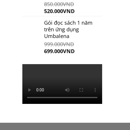
850.000
VND
Giá
Giá
520.000
VND
gốc
hiện
Gói đọc sách 1 năm
là:
tại
trên ứng dụng
850.000VND.
là:
Umbalena
520.000VND.
999.000
VND
Giá
Giá
699.000
VND
gốc
hiện
là:
tại
999.000VND.
là:
699.000VND.