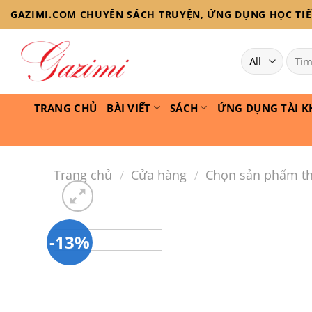
Skip
GAZIMI.COM CHUYÊN SÁCH TRUYỆN, ỨNG DỤNG HỌC TIẾN
to
content
Tìm
kiếm
TRANG CHỦ
BÀI VIẾT
SÁCH
ỨNG DỤNG TÀI K
Trang chủ
/
Cửa hàng
/
Chọn sản phẩm th
-13%