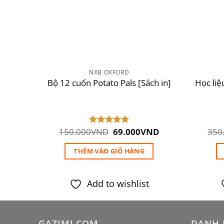
NXB OXFORD
Bus –
Học liệ
Bộ 12 cuốn Potato Pals [Sách in]
 tiếng
Giá
Giá
Giá
ND
150.000
VND
69.000
VND
350
Được xếp
hiện
gốc
hiện
hạng
5.00
tại
là:
tại
5 sao
THÊM VÀO GIỎ HÀNG
ND.
là:
150.000VND.
là:
290.000VND.
69.000VND.
Add to wishlist
GAZIMI.COM
DANH 