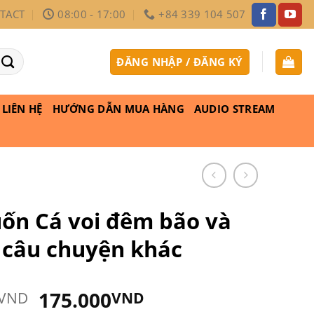
TACT
08:00 - 17:00
+84 339 104 507
ĐĂNG NHẬP / ĐĂNG KÝ
LIÊN HỆ
HƯỚNG DẪN MUA HÀNG
AUDIO STREAM
uốn Cá voi đêm bão và
câu chuyện khác
Giá
Giá
175.000
VND
VND