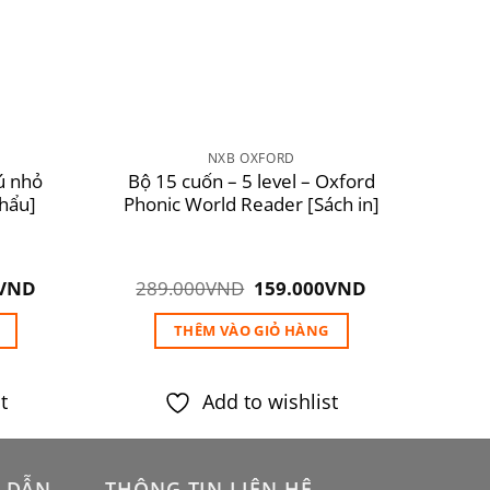
NXB OXFORD
ú nhỏ
Bộ 15 cuốn – 5 level – Oxford
khẩu]
Phonic World Reader [Sách in]
Giá
Giá
Giá
VND
289.000
VND
159.000
VND
hiện
gốc
hiện
tại
là:
tại
THÊM VÀO GIỎ HÀNG
VND.
là:
289.000VND.
là:
330.000VND.
159.000VND.
t
Add to wishlist
 DẪN
THÔNG TIN LIÊN HỆ