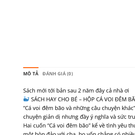
MÔ TẢ
ĐÁNH GIÁ (0)
Sách mới tới bản sau 2 năm đây cả nhà ơi
SÁCH HAY CHO BÉ – HỘP CÁ VOI ĐÊM 
“Cá voi đêm bão và những câu chuyện khác” 
chuyện giản dị nhưng đầy ý nghĩa và sức tru
Hai cuốn “Cá voi đêm bão” kể về tình yêu 
một hòn đảo với cha, họ vốn chẳng có nhiều