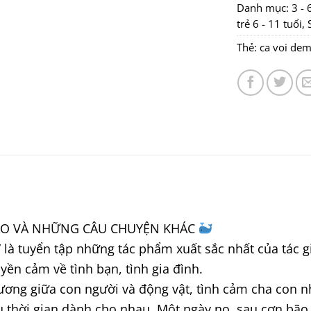
Danh mục:
3 - 
trẻ 6 - 11 tuổi
,
Thẻ:
ca voi de
BÃO VÀ NHỮNG CÂU CHUYỆN KHÁC
là tuyển tập những tác phẩm xuất sắc nhất của tác g
yền cảm về tình bạn, tình gia đình.
thương giữa con người và động vật, tình cảm cha con
 thời gian dành cho nhau. Một ngày nọ, sau cơn bão,