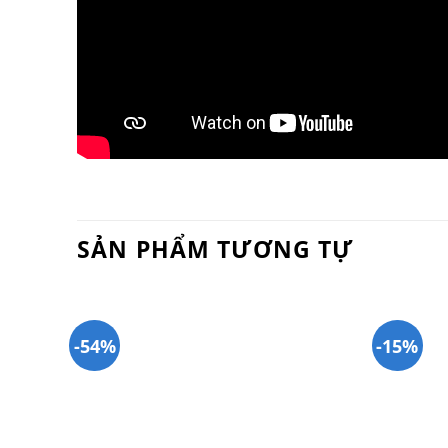
SẢN PHẨM TƯƠNG TỰ
-54%
-15%
Add to
Add to
wishlist
wishlist