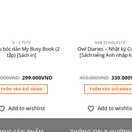
0 - 3 TUỔI
NXB SCHOLASTIC
u bóc dán My Busy Book (2
Owl Diaries – Nhật ký C
tập) [Sách in]
[Sách tiếng Anh nhập 
Giá
Giá
Giá
.000
VND
299.000
VND
450.000
VND
330.000
gốc
hiện
gốc
là:
tại
là:
THÊM VÀO GIỎ HÀNG
THÊM VÀO GIỎ HÀNG
350.000VND.
là:
450.000
299.000VND.
Add to wishlist
Add to wishlis
MỤC SẢN PHẨM
THÔNG TIN & HƯỚNG