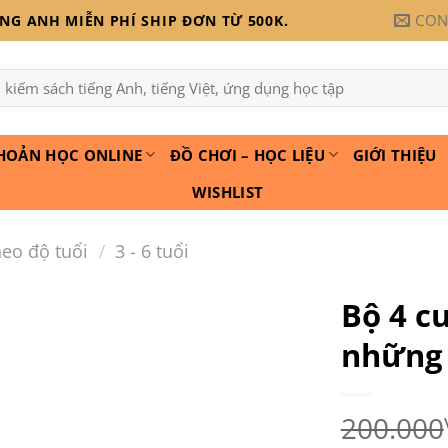
CON
G ANH MIỄN PHÍ SHIP ĐƠN TỪ 500K.
:
HOẢN HỌC ONLINE
ĐỒ CHƠI – HỌC LIỆU
GIỚI THIỆU
WISHLIST
eo độ tuổi
/
3 - 6 tuổi
Bộ 4 c
những 
Add to
wishlist
200.000