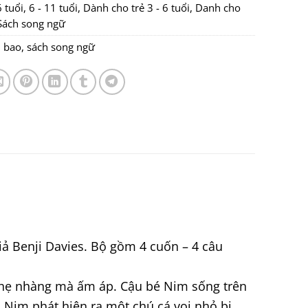
6 tuổi
,
6 - 11 tuổi
,
Dành cho trẻ 3 - 6 tuổi
,
Danh cho
Sách song ngữ
m bao
,
sách song ngữ
iả Benji Davies. Bộ gồm 4 cuốn – 4 câu
 nhẹ nhàng mà ấm áp. Cậu bé Nim sống trên
 Nim phát hiện ra một chú cá voi nhỏ bị