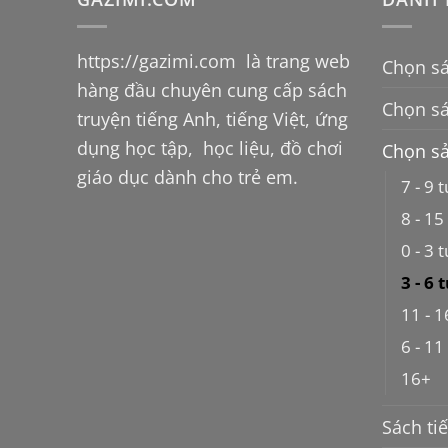
https://gazimi.com
là trang web
Chọn sá
hàng đầu chuyên cung cấp sách
Chọn s
truyện tiếng Anh, tiếng Việt, ứng
dụng học tập, học liệu, đồ chơi
Chọn sả
giáo dục dành cho trẻ em.
7 - 9 t
8 - 15
0 - 3 t
3 - 6 
11 - 1
6 - 11
16+
Sách ti