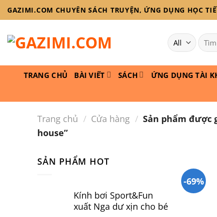
Skip
GAZIMI.COM CHUYÊN SÁCH TRUYỆN, ỨNG DỤNG HỌC TIẾN
to
content
Tìm
kiếm:
TRANG CHỦ
BÀI VIẾT
SÁCH
ỨNG DỤNG TÀI K
Trang chủ
/
Cửa hàng
/
Sản phẩm được g
house”
SẢN PHẨM HOT
-69%
Kính bơi Sport&Fun
xuất Nga dư xịn cho bé