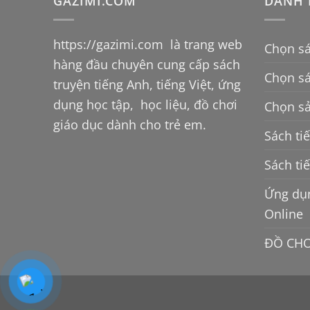
GAZIMI.COM
DANH 
https://gazimi.com
là trang web
Chọn sá
hàng đầu chuyên cung cấp sách
Chọn s
truyện tiếng Anh, tiếng Việt, ứng
dụng học tập, học liệu, đồ chơi
Chọn sả
giáo dục dành cho trẻ em.
Sách ti
Sách ti
Ứng dụn
Online
ĐỒ CHƠ