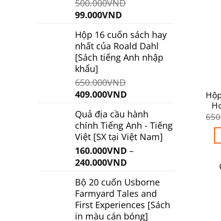
500.000
VND
Giá
Giá
99.000
VND
gốc
hiện
Hộp 16 cuốn sách hay
là:
tại
nhất của Roald Dahl
500.000VND.
là:
[Sách tiếng Anh nhập
99.000VND.
khẩu]
650.000
VND
Giá
Giá
409.000
VND
Hộp
gốc
hiện
Ho
Quả địa cầu hành
là:
tại
650
chính Tiếng Anh - Tiếng
650.000VND.
là:
Việt [SX tại Việt Nam]
409.000VND.
160.000
VND
–
240.000
VND
Bộ 20 cuốn Usborne
Farmyard Tales and
First Experiences [Sách
in màu cán bóng]