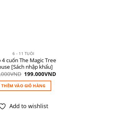
6 - 11 TUỔI
 4 cuốn The Magic Tree
use [Sách nhập khẩu]
Giá
Giá
.000
VND
199.000
VND
gốc
hiện
là:
tại
THÊM VÀO GIỎ HÀNG
650.000VND.
là:
199.000VND.
Add to wishlist