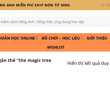
CO
G ANH MIỄN PHÍ SHIP ĐƠN TỪ 500K.
HOẢN HỌC ONLINE
ĐỒ CHƠI – HỌC LIỆU
GIỚI THIỆU
WISHLIST
ắn thẻ “the magic tree
Hiển thị kết quả duy
Add to
wishlist