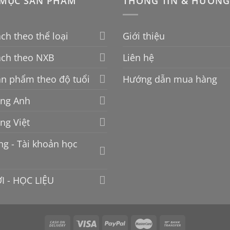
MỤC SẢN PHẨM
THÔNG TIN & HƯỚNG
ch theo thể loại
Giới thiệu
ách theo NXB
Liên hệ
n phẩm theo độ tuổi
Hướng dẫn mua hàng
ếng Anh
ếng Việt
g - Tài khoản học
I - HỌC LIỆU