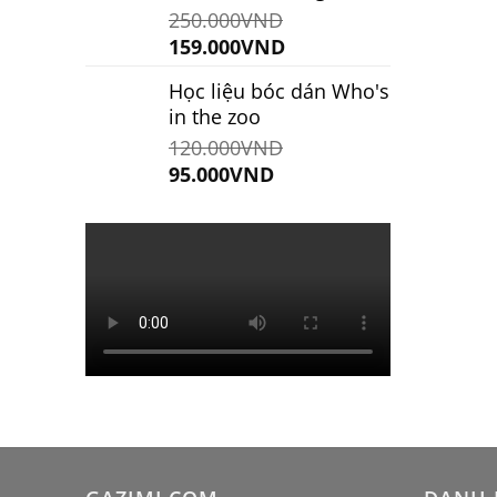
250.000
VND
Giá
Giá
159.000
VND
gốc
hiện
Học liệu bóc dán Who's
là:
tại
in the zoo
250.000VND.
là:
120.000
VND
159.000VND.
Giá
Giá
95.000
VND
gốc
hiện
là:
tại
120.000VND.
là:
95.000VND.