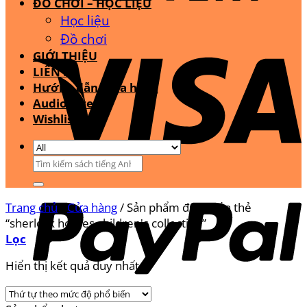
ĐỒ CHƠI – HỌC LIỆU
Học liệu
Đồ chơi
GIỚI THIỆU
LIÊN HỆ
Hướng dẫn mua hàng
Audio Stream
Wishlist
Tìm
kiếm:
Trang chủ
/
Cửa hàng
/
Sản phẩm được gắn thẻ
“sherlock homes children's collection”
Lọc
Hiển thị kết quả duy nhất