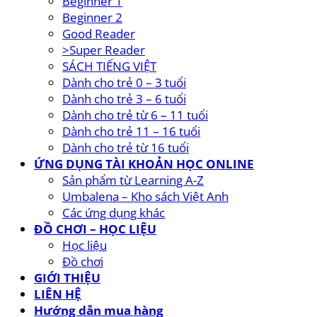
Beginner 1
Beginner 2
Good Reader
>Super Reader
SÁCH TIẾNG VIỆT
Dành cho trẻ 0 – 3 tuổi
Dành cho trẻ 3 – 6 tuổi
Dành cho trẻ từ 6 – 11 tuổi
Dành cho trẻ 11 – 16 tuổi
Dành cho trẻ từ 16 tuổi
ỨNG DỤNG TÀI KHOẢN HỌC ONLINE
Sản phẩm từ Learning A-Z
Umbalena – Kho sách Việt Anh
Các ứng dụng khác
ĐỒ CHƠI – HỌC LIỆU
Học liệu
Đồ chơi
GIỚI THIỆU
LIÊN HỆ
Hướng dẫn mua hàng