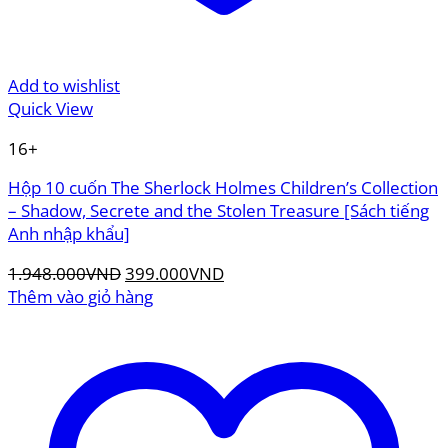
Add to wishlist
Quick View
16+
Hộp 10 cuốn The Sherlock Holmes Children’s Collection
– Shadow, Secrete and the Stolen Treasure [Sách tiếng
Anh nhập khẩu]
Giá
Giá
1.948.000
VND
399.000
VND
gốc
hiện
Thêm vào giỏ hàng
là:
tại
1.948.000VND.
là:
399.000VND.