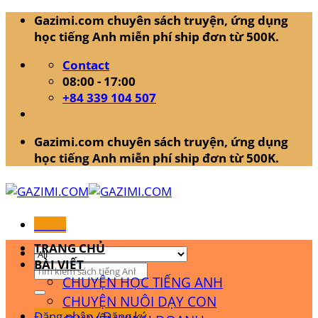
Skip
Gazimi.com chuyên sách truyện, ứng dụng
to
học tiếng Anh miễn phí ship đơn từ 500K.
content
Contact
08:00 - 17:00
+84 339 104 507
Gazimi.com chuyên sách truyện, ứng dụng
học tiếng Anh miễn phí ship đơn từ 500K.
Menu
TRANG CHỦ
BÀI VIẾT
Tìm
CHUYỆN HỌC TIẾNG ANH
kiếm:
CHUYỆN NUÔI DẠY CON
Đăng nhập / Đăng ký