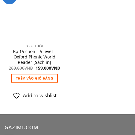
Add to
wishlist
3 - 6 TUỔI
Bộ 15 cuốn – 5 level –
Oxford Phonic World
Reader [Sách in]
Giá
Giá
289.000
VND
159.000
VND
gốc
hiện
là:
tại
THÊM VÀO GIỎ HÀNG
289.000VND.
là:
159.000VND.
Add to wishlist
GAZIMI.COM