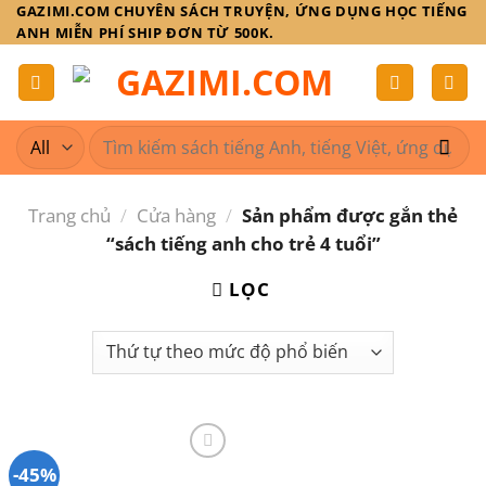
Skip
GAZIMI.COM CHUYÊN SÁCH TRUYỆN, ỨNG DỤNG HỌC TIẾNG
ANH MIỄN PHÍ SHIP ĐƠN TỪ 500K.
to
content
Tìm
kiếm:
Trang chủ
/
Cửa hàng
/
Sản phẩm được gắn thẻ
“sách tiếng anh cho trẻ 4 tuổi”
LỌC
-45%