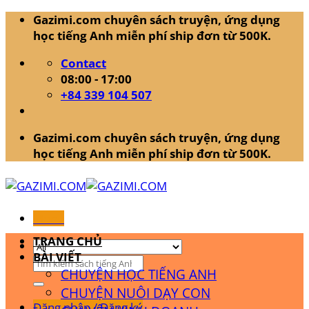
Skip
Gazimi.com chuyên sách truyện, ứng dụng
to
học tiếng Anh miễn phí ship đơn từ 500K.
content
Contact
08:00 - 17:00
+84 339 104 507
Gazimi.com chuyên sách truyện, ứng dụng
học tiếng Anh miễn phí ship đơn từ 500K.
Menu
TRANG CHỦ
BÀI VIẾT
Tìm
CHUYỆN HỌC TIẾNG ANH
kiếm:
CHUYỆN NUÔI DẠY CON
Đăng nhập / Đăng ký