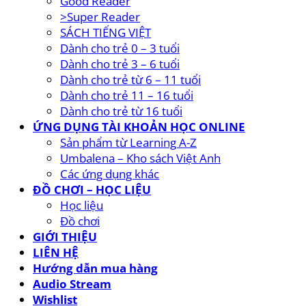
Dành cho trẻ 0 – 3 tuổi
Dành cho trẻ 3 – 6 tuổi
Dành cho trẻ từ 6 – 11 tuổi
Dành cho trẻ 11 – 16 tuổi
Dành cho trẻ từ 16 tuổi
ỨNG DỤNG TÀI KHOẢN HỌC ONLINE
Sản phẩm từ Learning A-Z
Umbalena – Kho sách Việt Anh
Các ứng dụng khác
ĐỒ CHƠI – HỌC LIỆU
Học liệu
Đồ chơi
GIỚI THIỆU
LIÊN HỆ
Hướng dẫn mua hàng
Audio Stream
Wishlist