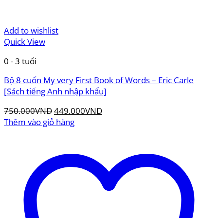
Add to wishlist
Quick View
0 - 3 tuổi
Bộ 8 cuốn My very First Book of Words – Eric Carle
[Sách tiếng Anh nhập khẩu]
Giá
Giá
750.000
VND
449.000
VND
gốc
hiện
Thêm vào giỏ hàng
là:
tại
750.000VND.
là:
449.000VND.