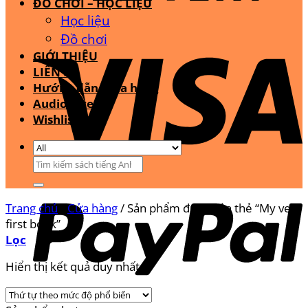
ĐỒ CHƠI – HỌC LIỆU
Học liệu
Đồ chơi
GIỚI THIỆU
LIÊN HỆ
Hướng dẫn mua hàng
Audio Stream
Wishlist
Tìm
kiếm:
Trang chủ
/
Cửa hàng
/
Sản phẩm được gắn thẻ “My very
first book”
Lọc
Hiển thị kết quả duy nhất