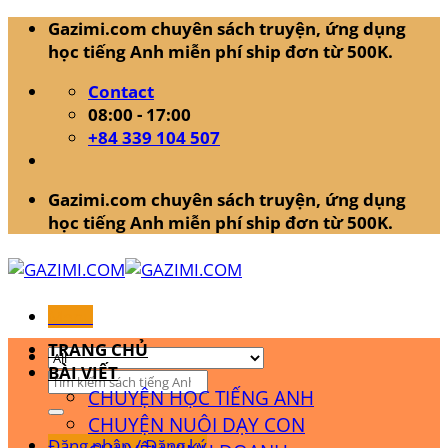
Skip
Gazimi.com chuyên sách truyện, ứng dụng
to
học tiếng Anh miễn phí ship đơn từ 500K.
content
Contact
08:00 - 17:00
+84 339 104 507
Gazimi.com chuyên sách truyện, ứng dụng
học tiếng Anh miễn phí ship đơn từ 500K.
Menu
TRANG CHỦ
BÀI VIẾT
Tìm
CHUYỆN HỌC TIẾNG ANH
kiếm:
CHUYỆN NUÔI DẠY CON
Đăng nhập / Đăng ký