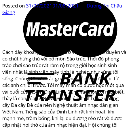
Posted on
31/07/2021
01/08/2021
by
Dương Thị Châu
Giang
Cách đây khoảng 6 – 7 năm trở về trước, tôi có duyên và
có chút hứng thú với bộ môn Sáo trúc. Thời đó phong
trào chơi sáo trúc rất rầm rộ trong giới học sinh sinh
viên nhất là sinh viên mấy tỉnh lẻ nghèo như vùng tôi
sống. Chúng tôi vào các group học sáo trúc để học từ
các anh chị đi trước. Tôi may mắn có được học mót qua
vài buổi của NSUT Đinh Linh. Cũng vào học tôi mới biết,
thầy là con của cố NSND Đinh Thìn, một trong những
cây Đa cây Đề của nền Nghệ thuật âm nhạc dân gian
Việt Nam. Tiếng sáo của Đinh Linh rất linh hoạt, khi
mạnh mẽ, trầm bổng, khi lại du dương réo rắt và được
cập nhật hơi thở của âm nhạc hiện đại. Hội chúng tôi