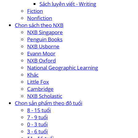
Sách luyện viết - Writing
Fiction
Nonfiction
Chọn sách theo NXB
NXB Singapore
Penguin Books
NXB Usborne
Evann Moor
NXB Oxford
National Geographic Learning
Khác
Little Fox
Cambridge
NXB Scholastic
Chọn sản phẩm theo độ tuổi
8 - 15 tuổi
7 - 9 tuổi
0 - 3 tuổi
3 - 6 tuổi