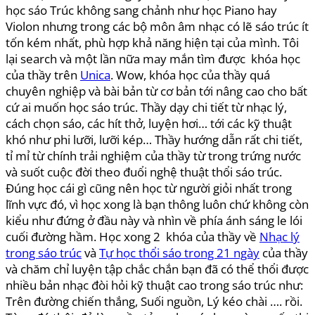
học sáo Trúc không sang chảnh như học Piano hay
Violon nhưng trong các bộ môn âm nhạc có lẽ sáo trúc ít
tốn kém nhất, phù hợp khả năng hiện tại của mình. Tôi
lại search và một lần nữa may mắn tìm được khóa học
của thầy trên
Unica
. Wow, khóa học của thầy quá
chuyên nghiệp và bài bản từ cơ bản tới nâng cao cho bất
cứ ai muốn học sáo trúc. Thầy dạy chi tiết từ nhạc lý,
cách chọn sáo, các hít thở, luyện hơi… tới các kỹ thuật
khó như phi lưỡi, lưỡi kép… Thầy hướng dẫn rất chi tiết,
tỉ mỉ từ chính trải nghiệm của thầy từ trong trứng nước
và suốt cuộc đời theo đuổi nghệ thuật thổi sáo trúc.
Đúng học cái gì cũng nên học từ người giỏi nhất trong
lĩnh vực đó, vì học xong là bạn thông luôn chứ không còn
kiểu như đứng ở đầu này và nhìn về phía ánh sáng le lói
cuối đường hầm. Học xong 2 khóa của thầy về
Nhạc lý
trong sáo trúc
và
Tự học thổi sáo trong 21 ngày
của thầy
và chăm chỉ luyện tập chắc chắn bạn đã có thể thổi được
nhiều bản nhạc đòi hỏi kỹ thuật cao trong sáo trúc như:
Trên đường chiến thắng, Suối nguồn, Lý kéo chài …. rồi.