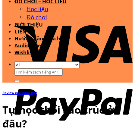
ĐỒ CHƠI – HỌC LIỆU
Học liệu
Đồ chơi
GIỚI THIỆU
LIÊN HỆ
Hướng dẫn mua hàng
Audio Stream
Wishlist
Tìm
kiếm:
Review các khóa học
Tự học thổi sáo trúc ở
đâu?