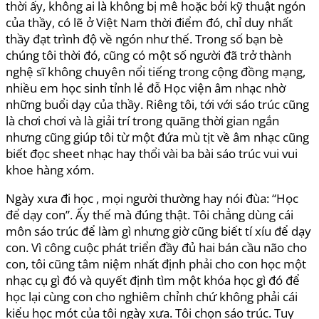
thời ấy, không ai là không bị mê hoặc bởi kỹ thuật ngón
của thầy, có lẽ ở Việt Nam thời điểm đó, chỉ duy nhất
thầy đạt trình độ về ngón như thế. Trong số bạn bè
chúng tôi thời đó, cũng có một số người đã trở thành
nghệ sĩ không chuyên nổi tiếng trong cộng đồng mạng,
nhiều em học sinh tỉnh lẻ đỗ Học viện âm nhạc nhờ
những buổi dạy của thầy. Riêng tôi, tới với sáo trúc cũng
là chơi chơi và là giải trí trong quãng thời gian ngắn
nhưng cũng giúp tôi từ một đứa mù tịt về âm nhạc cũng
biết đọc sheet nhạc hay thổi vài ba bài sáo trúc vui vui
khoe hàng xóm.
Ngày xưa đi học , mọi người thường hay nói đùa: “Học
để dạy con”. Ấy thế mà đúng thật. Tôi chẳng dùng cái
môn sáo trúc để làm gì nhưng giờ cũng biết tí xíu để dạy
con. Vì công cuộc phát triển đầy đủ hai bán cầu não cho
con, tôi cũng tâm niệm nhất định phải cho con học một
nhạc cụ gì đó và quyết định tìm một khóa học gì đó để
học lại cùng con cho nghiêm chỉnh chứ không phải cái
kiểu học mót của tôi ngày xưa. Tôi chọn sáo trúc. Tuy