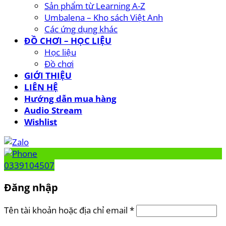
Sản phẩm từ Learning A-Z
Umbalena – Kho sách Việt Anh
Các ứng dụng khác
ĐỒ CHƠI – HỌC LIỆU
Học liệu
Đồ chơi
GIỚI THIỆU
LIÊN HỆ
Hướng dẫn mua hàng
Audio Stream
Wishlist
0339104507
Đăng nhập
Tên tài khoản hoặc địa chỉ email
*