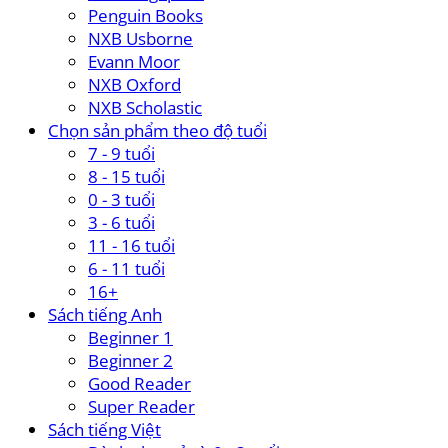
Penguin Books
NXB Usborne
Evann Moor
NXB Oxford
NXB Scholastic
Chọn sản phẩm theo độ tuổi
7 - 9 tuổi
8 - 15 tuổi
0 - 3 tuổi
3 - 6 tuổi
11 - 16 tuổi
6 - 11 tuổi
16+
Sách tiếng Anh
Beginner 1
Beginner 2
Good Reader
Super Reader
Sách tiếng Việt