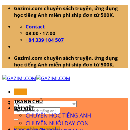
Skip
Gazimi.com chuyên sách truyện, ứng dụng
to
học tiếng Anh miễn phí ship đơn từ 500K.
content
Contact
08:00 - 17:00
+84 339 104 507
Gazimi.com chuyên sách truyện, ứng dụng
học tiếng Anh miễn phí ship đơn từ 500K.
Menu
TRANG CHỦ
BÀI VIẾT
Tìm
CHUYỆN HỌC TIẾNG ANH
kiếm:
CHUYỆN NUÔI DẠY CON
Đăng nhập / Đăng ký