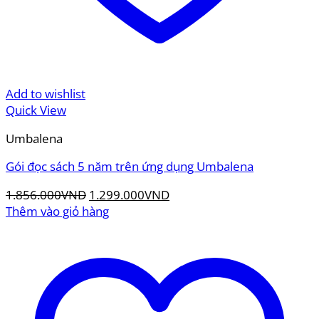
Add to wishlist
Quick View
Umbalena
Gói đọc sách 5 năm trên ứng dụng Umbalena
Giá
Giá
1.856.000
VND
1.299.000
VND
gốc
hiện
Thêm vào giỏ hàng
là:
tại
1.856.000VND.
là:
1.299.000VND.