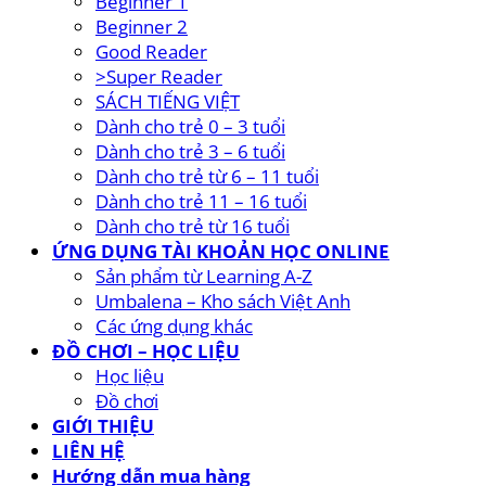
Beginner 1
Beginner 2
Good Reader
>Super Reader
SÁCH TIẾNG VIỆT
Dành cho trẻ 0 – 3 tuổi
Dành cho trẻ 3 – 6 tuổi
Dành cho trẻ từ 6 – 11 tuổi
Dành cho trẻ 11 – 16 tuổi
Dành cho trẻ từ 16 tuổi
ỨNG DỤNG TÀI KHOẢN HỌC ONLINE
Sản phẩm từ Learning A-Z
Umbalena – Kho sách Việt Anh
Các ứng dụng khác
ĐỒ CHƠI – HỌC LIỆU
Học liệu
Đồ chơi
GIỚI THIỆU
LIÊN HỆ
Hướng dẫn mua hàng