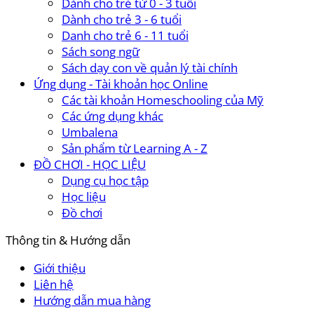
Dành cho trẻ từ 0 - 3 tuổi
Dành cho trẻ 3 - 6 tuổi
Danh cho trẻ 6 - 11 tuổi
Sách song ngữ
Sách dạy con về quản lý tài chính
Ứng dụng - Tài khoản học Online
Các tài khoản Homeschooling của Mỹ
Các ứng dụng khác
Umbalena
Sản phẩm từ Learning A - Z
ĐỒ CHƠI - HỌC LIỆU
Dụng cụ học tập
Học liệu
Đồ chơi
Thông tin & Hướng dẫn
Giới thiệu
Liên hệ
Hướng dẫn mua hàng