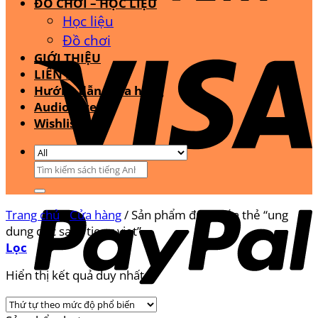
ĐỒ CHƠI – HỌC LIỆU
Học liệu
Đồ chơi
GIỚI THIỆU
LIÊN HỆ
Hướng dẫn mua hàng
Audio Stream
Wishlist
Tìm
kiếm:
Trang chủ
/
Cửa hàng
/
Sản phẩm được gắn thẻ “ung
dung doc sach tieng viet”
Lọc
Hiển thị kết quả duy nhất