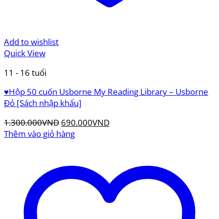
Add to wishlist
Quick View
11 - 16 tuổi
♥️Hộp 50 cuốn Usborne My Reading Library – Usborne
Đỏ [Sách nhập khẩu]
Giá
Giá
1.300.000
VND
690.000
VND
gốc
hiện
Thêm vào giỏ hàng
là:
tại
1.300.000VND.
là:
690.000VND.