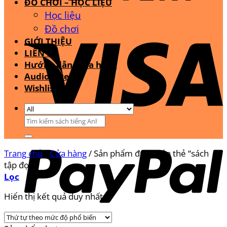
ĐỒ CHƠI – HỌC LIỆU
Học liệu
Đồ chơi
GIỚI THIỆU
LIÊN HỆ
Hướng dẫn mua hàng
Audio Stream
Wishlist
Tìm
kiếm:
Trang chủ
/
Cửa hàng
/
Sản phẩm được gắn thẻ “sách
tập đọc”
Lọc
Hiển thị kết quả duy nhất