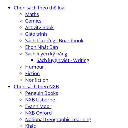
Chọn sách theo thể loại
Maths
Comics
Activity Book
Giáo trình
Sách bìa cứng - Boardbook
Ehon Nhật Bản
Sách luyện kỹ năng
Sách luyện viết - Writing
Humour
Fiction
Nonfiction
Chọn sách theo NXB
Penguin Books
NXB Usborne
Evann Moor
NXB Oxford
National Geographic Learning
Khác