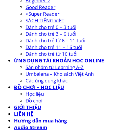
Beginner 2
Good Reader
>Super Reader
SÁCH TIẾNG VIỆT
Dành cho trẻ 0 – 3 tuổi
Dành cho trẻ 3 – 6 tuổi
Dành cho trẻ từ 6 – 11 tuổi
Dành cho trẻ 11 – 16 tuổi
Dành cho trẻ từ 16 tuổi
ỨNG DỤNG TÀI KHOẢN HỌC ONLINE
Sản phẩm từ Learning A-Z
Umbalena – Kho sách Việt Anh
Các ứng dụng khác
ĐỒ CHƠI – HỌC LIỆU
Học liệu
Đồ chơi
GIỚI THIỆU
LIÊN HỆ
Hướng dẫn mua hàng
Audio Stream