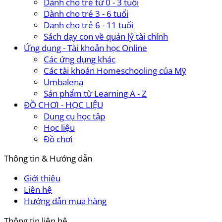
Dành cho trẻ từ 0 - 3 tuổi
Dành cho trẻ 3 - 6 tuổi
Danh cho trẻ 6 - 11 tuổi
Sách dạy con về quản lý tài chính
Ứng dụng - Tài khoản học Online
Các ứng dụng khác
Các tài khoản Homeschooling của Mỹ
Umbalena
Sản phẩm từ Learning A - Z
ĐỒ CHƠI - HỌC LIỆU
Dụng cụ học tập
Học liệu
Đồ chơi
Thông tin & Hướng dẫn
Giới thiệu
Liên hệ
Hướng dẫn mua hàng
Thông tin liên hệ