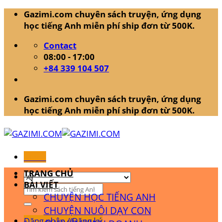
Skip
Gazimi.com chuyên sách truyện, ứng dụng
to
học tiếng Anh miễn phí ship đơn từ 500K.
content
Contact
08:00 - 17:00
+84 339 104 507
Gazimi.com chuyên sách truyện, ứng dụng
học tiếng Anh miễn phí ship đơn từ 500K.
Menu
TRANG CHỦ
BÀI VIẾT
Tìm
CHUYỆN HỌC TIẾNG ANH
kiếm:
CHUYỆN NUÔI DẠY CON
Đăng nhập / Đăng ký