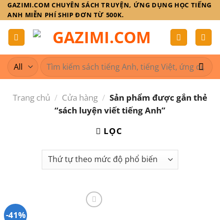
Skip
GAZIMI.COM CHUYÊN SÁCH TRUYỆN, ỨNG DỤNG HỌC TIẾNG
ANH MIỄN PHÍ SHIP ĐƠN TỪ 500K.
to
content
Tìm
kiếm:
Trang chủ
/
Cửa hàng
/
Sản phẩm được gắn thẻ
“sách luyện viết tiếng Anh”
LỌC
-41%