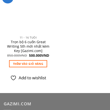
Add to
wishlist
11 - 16 TUỔI
Trọn bộ 6 cuốn Great
Writing 5th mới nhất kèm
Key [Gazimi.com]
Giá
Giá
850.000
VND
500.000
VND
gốc
hiện
là:
tại
THÊM VÀO GIỎ HÀNG
850.000VND.
là:
500.000VND.
Add to wishlist
GAZIMI.COM