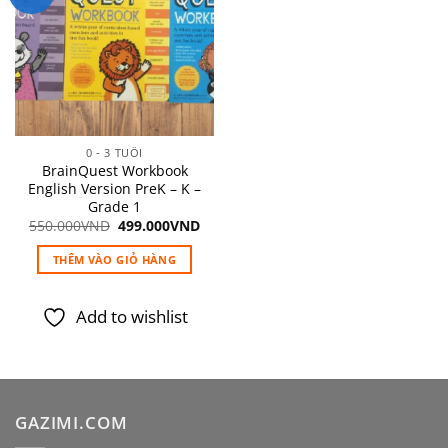
Add to
wishlist
0 - 3 TUỔI
BrainQuest Workbook
English Version PreK – K –
Grade 1
Giá
Giá
550.000
VND
499.000
VND
gốc
hiện
là:
tại
THÊM VÀO GIỎ HÀNG
550.000VND.
là:
499.000VND.
Add to wishlist
GAZIMI.COM