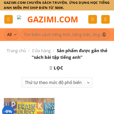
Skip
GAZIMI.COM CHUYÊN SÁCH TRUYỆN, ỨNG DỤNG HỌC TIẾNG
ANH MIỄN PHÍ SHIP ĐƠN TỪ 500K.
to
content
Tìm
kiếm:
Trang chủ
/
Cửa hàng
/
Sản phẩm được gắn thẻ
“sách bài tập tiếng anh”
LỌC
-9%