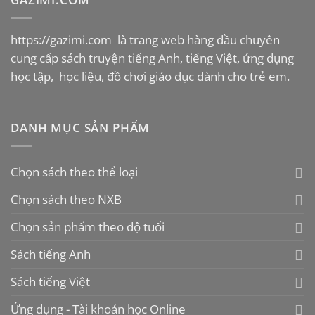
Các
tùy
https://gazimi.com
là trang web hàng đầu chuyên
chọn
có
cung cấp sách truyện tiếng Anh, tiếng Việt, ứng dụng
thể
học tập, học liệu, đồ chơi giáo dục dành cho trẻ em.
được
chọn
trên
DANH MỤC SẢN PHẨM
trang
sản
phẩm
Chọn sách theo thể loại
Chọn sách theo NXB
Chọn sản phẩm theo độ tuổi
Sách tiếng Anh
Sách tiếng Việt
Ứng dụng - Tài khoản học Online