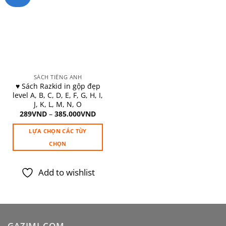
Add to
wishlist
SÁCH TIẾNG ANH
♥️ Sách Razkid in gộp đẹp
level A, B, C, D, E, F, G, H, I,
J, K, L, M, N, O
289
VND
–
385.000
VND
LỰA CHỌN CÁC TÙY
CHỌN
Sản
phẩm
Add to wishlist
này
có
nhiều
biến
thể.
GAZIMI.COM