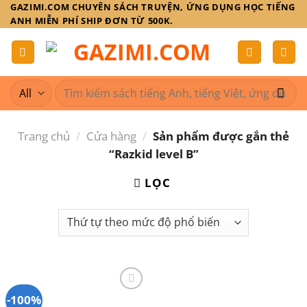
Skip
GAZIMI.COM CHUYÊN SÁCH TRUYỆN, ỨNG DỤNG HỌC TIẾNG
ANH MIỄN PHÍ SHIP ĐƠN TỪ 500K.
to
content
Tìm
kiếm:
Trang chủ
/
Cửa hàng
/
Sản phẩm được gắn thẻ
“Razkid level B”
LỌC
-100%