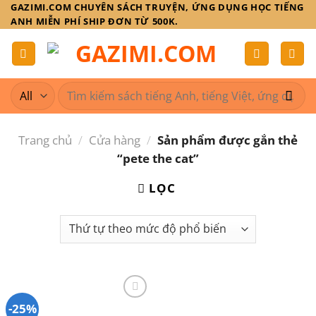
Skip
GAZIMI.COM CHUYÊN SÁCH TRUYỆN, ỨNG DỤNG HỌC TIẾNG
ANH MIỄN PHÍ SHIP ĐƠN TỪ 500K.
to
content
Tìm
kiếm:
Trang chủ
/
Cửa hàng
/
Sản phẩm được gắn thẻ
“pete the cat”
LỌC
-25%