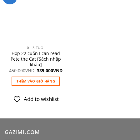
Add to
wishlist
0 - 3 TUỔI
Hộp 22 cuốn I can read
Pete the Cat [Sách nhập
khẩu]
Giá
Giá
450.000
VND
339.000
VND
gốc
hiện
là:
tại
THÊM VÀO GIỎ HÀNG
450.000VND.
là:
339.000VND.
Add to wishlist
GAZIMI.COM