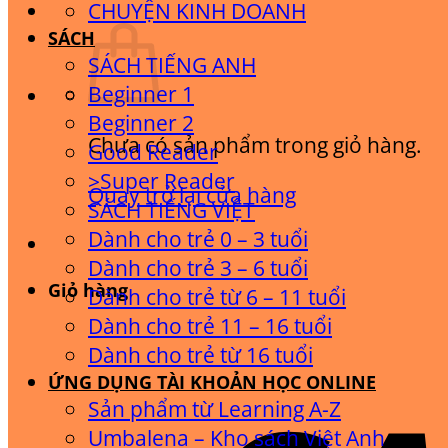
CHUYỆN KINH DOANH
SÁCH
SÁCH TIẾNG ANH
Beginner 1
Beginner 2
Chưa có sản phẩm trong giỏ hàng.
Good Reader
>Super Reader
Quay trở lại cửa hàng
SÁCH TIẾNG VIỆT
Dành cho trẻ 0 – 3 tuổi
Dành cho trẻ 3 – 6 tuổi
Giỏ hàng
Dành cho trẻ từ 6 – 11 tuổi
Dành cho trẻ 11 – 16 tuổi
Dành cho trẻ từ 16 tuổi
ỨNG DỤNG TÀI KHOẢN HỌC ONLINE
Sản phẩm từ Learning A-Z
Umbalena – Kho sách Việt Anh