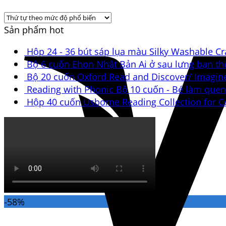
Sản phẩm hot
Hộp 24 - 36 bút sáp lụa màu Silky Washable C
Bộ 6 cuốn Ehon Nhật Bản Ai ở sau lưng bạn th
Bộ 20 cuốn Oxford Read and Discover/ Imagine 
Reading with Phonic Bộ 10 cuốn - Bé làm quen 
Hộp 40 cuốn Usborne Reading Collection for C
-58%