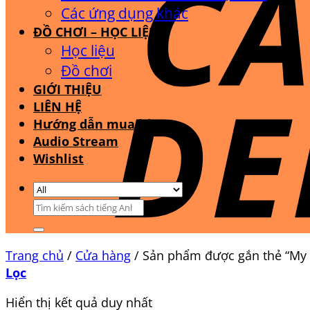
Các ứng dụng khác
ĐỒ CHƠI – HỌC LIỆU
Học liệu
Đồ chơi
GIỚI THIỆU
LIÊN HỆ
Hướng dẫn mua hàng
Audio Stream
Wishlist
Tìm
kiếm:
Trang chủ
/
Cửa hàng
/
Sản phẩm được gắn thẻ “My F
Lọc
Hiển thị kết quả duy nhất