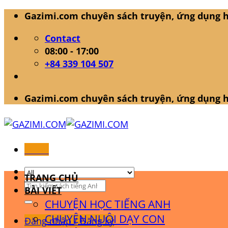
Skip
Gazimi.com chuyên sách truyện, ứng dụng h
to
Contact
content
08:00 - 17:00
+84 339 104 507
Gazimi.com chuyên sách truyện, ứng dụng h
Menu
TRANG CHỦ
Tìm
BÀI VIẾT
kiếm:
CHUYỆN HỌC TIẾNG ANH
CHUYỆN NUÔI DẠY CON
Đăng nhập / Đăng ký