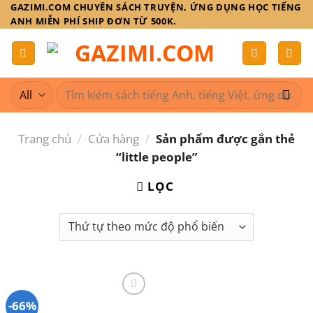
Skip
GAZIMI.COM CHUYÊN SÁCH TRUYỆN, ỨNG DỤNG HỌC TIẾNG
ANH MIỄN PHÍ SHIP ĐƠN TỪ 500K.
to
content
Tìm
kiếm:
Trang chủ
/
Cửa hàng
/
Sản phẩm được gắn thẻ
“little people”
LỌC
-66%