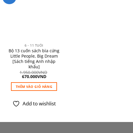
Add to
wishlist
6 - 11 TUỔI
Bộ 13 cuốn sách bìa cứng
Little People, Big Dream
[Sách tiếng Anh nhập
khẩu]
1.950.000
VND
Giá
Giá
670.000
VND
gốc
hiện
là:
tại
THÊM VÀO GIỎ HÀNG
1.950.000VND.
là:
670.000VND.
Add to wishlist