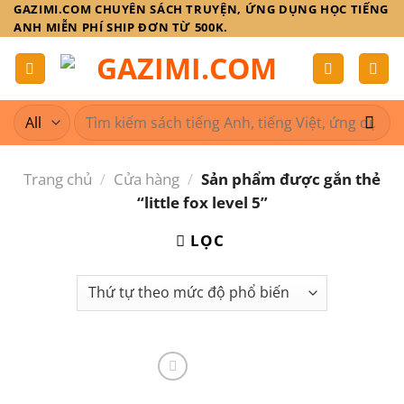
Skip
GAZIMI.COM CHUYÊN SÁCH TRUYỆN, ỨNG DỤNG HỌC TIẾNG
ANH MIỄN PHÍ SHIP ĐƠN TỪ 500K.
to
content
Tìm
kiếm:
Trang chủ
/
Cửa hàng
/
Sản phẩm được gắn thẻ
“little fox level 5”
LỌC