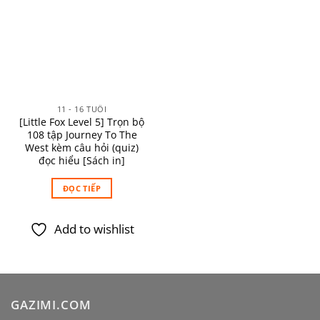
Add to
wishlist
11 - 16 TUỔI
[Little Fox Level 5] Trọn bộ
108 tập Journey To The
West kèm câu hỏi (quiz)
đọc hiểu [Sách in]
ĐỌC TIẾP
Add to wishlist
GAZIMI.COM