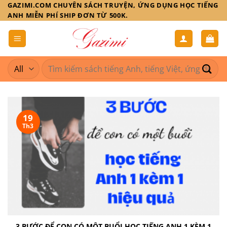
Skip
GAZIMI.COM CHUYÊN SÁCH TRUYỆN, ỨNG DỤNG HỌC TIẾNG
ANH MIỄN PHÍ SHIP ĐƠN TỪ 500K.
to
content
Tìm
kiếm:
19
Th3
3 BƯỚC ĐỂ CON CÓ MỘT BUỔI HỌC TIẾNG ANH 1 KÈM 1