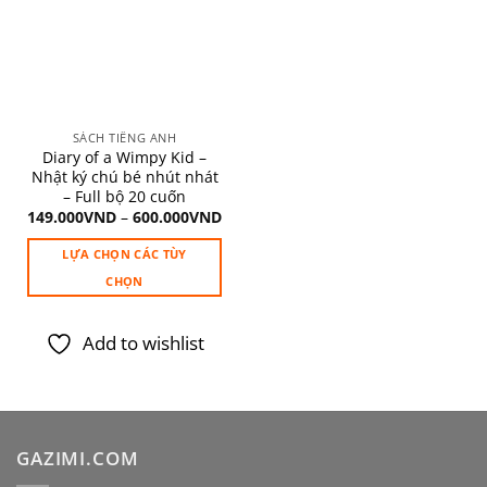
wishlist
SÁCH TIẾNG ANH
Diary of a Wimpy Kid –
Nhật ký chú bé nhút nhát
– Full bộ 20 cuốn
149.000
VND
–
600.000
VND
LỰA CHỌN CÁC TÙY
CHỌN
Sản
phẩm
Add to wishlist
này
có
nhiều
biến
thể.
GAZIMI.COM
Các