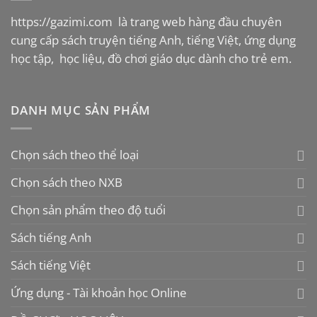
tùy
https://gazimi.com
là trang web hàng đầu chuyên
chọn
có
cung cấp sách truyện tiếng Anh, tiếng Việt, ứng dụng
thể
học tập, học liệu, đồ chơi giáo dục dành cho trẻ em.
được
chọn
trên
DANH MỤC SẢN PHẨM
trang
sản
phẩm
Chọn sách theo thể loại
Chọn sách theo NXB
Chọn sản phẩm theo độ tuổi
Sách tiếng Anh
Sách tiếng Việt
Ứng dụng - Tài khoản học Online