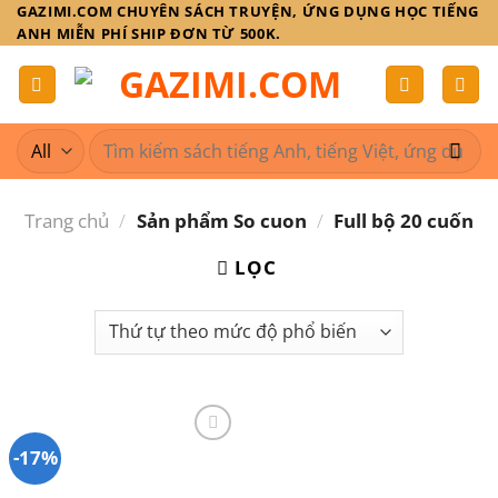
Skip
GAZIMI.COM CHUYÊN SÁCH TRUYỆN, ỨNG DỤNG HỌC TIẾNG
ANH MIỄN PHÍ SHIP ĐƠN TỪ 500K.
to
content
Tìm
kiếm:
Trang chủ
/
Sản phẩm So cuon
/
Full bộ 20 cuốn
LỌC
-17%
Add to