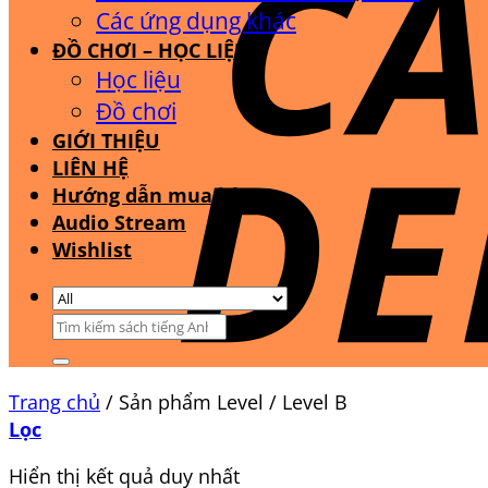
Các ứng dụng khác
ĐỒ CHƠI – HỌC LIỆU
Học liệu
Đồ chơi
GIỚI THIỆU
LIÊN HỆ
Hướng dẫn mua hàng
Audio Stream
Wishlist
Tìm
kiếm:
Trang chủ
/
Sản phẩm Level
/
Level B
Lọc
Hiển thị kết quả duy nhất