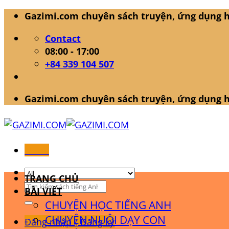
Skip
Gazimi.com chuyên sách truyện, ứng dụng h
to
Contact
content
08:00 - 17:00
+84 339 104 507
Gazimi.com chuyên sách truyện, ứng dụng h
Menu
TRANG CHỦ
Tìm
BÀI VIẾT
kiếm:
CHUYỆN HỌC TIẾNG ANH
CHUYỆN NUÔI DẠY CON
Đăng nhập / Đăng ký