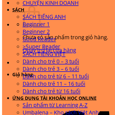
CHUYỆN KINH DOANH
SÁCH
SÁCH TIẾNG ANH
Beginner 1
Beginner 2
Chưa có sản phẩm trong giỏ hàng.
Good Reader
>Super Reader
Quay trở lại cửa hàng
SÁCH TIẾNG VIỆT
Dành cho trẻ 0 – 3 tuổi
Dành cho trẻ 3 – 6 tuổi
Giỏ hàng
Dành cho trẻ từ 6 – 11 tuổi
Dành cho trẻ 11 – 16 tuổi
Dành cho trẻ từ 16 tuổi
ỨNG DỤNG TÀI KHOẢN HỌC ONLINE
Sản phẩm từ Learning A-Z
Umbalena – Kho sách Việt Anh