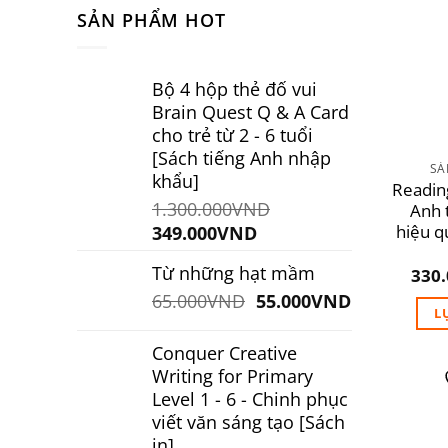
SẢN PHẨM HOT
Bộ 4 hộp thẻ đố vui
Brain Quest Q & A Card
cho trẻ từ 2 - 6 tuổi
[Sách tiếng Anh nhập
SẢ
khẩu]
Reading
1.300.000
VND
Anh 
Giá
Giá
hiệu q
349.000
VND
gốc
hiện
Từ những hạt mầm
330
là:
tại
Giá
Giá
65.000
VND
55.000
VND
1.300.000VND.
là:
L
gốc
hiện
349.000VND.
là:
tại
Conquer Creative
65.000VND.
là:
Writing for Primary
55.000VND.
Level 1 - 6 - Chinh phục
viết văn sáng tạo [Sách
in]