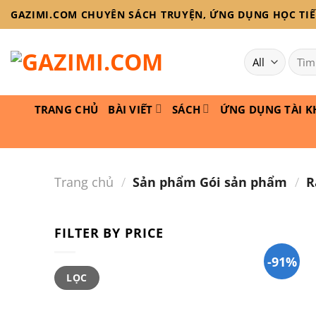
Skip
GAZIMI.COM CHUYÊN SÁCH TRUYỆN, ỨNG DỤNG HỌC TIẾN
to
content
Tìm
kiếm:
TRANG CHỦ
BÀI VIẾT
SÁCH
ỨNG DỤNG TÀI K
Trang chủ
/
Sản phẩm Gói sản phẩm
/
R
FILTER BY PRICE
-91%
Giá
Giá
LỌC
thấp
cao
nhất
nhất