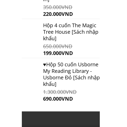
350.000
VND
Giá
Giá
220.000
VND
gốc
hiện
Hộp 4 cuốn The Magic
là:
tại
Tree House [Sách nhập
350.000VND.
là:
khẩu]
220.000VND.
650.000
VND
Giá
Giá
199.000
VND
gốc
hiện
♥️Hộp 50 cuốn Usborne
là:
tại
My Reading Library -
650.000VND.
là:
Usborne Đỏ [Sách nhập
199.000VND.
khẩu]
1.300.000
VND
Giá
Giá
690.000
VND
gốc
hiện
là:
tại
1.300.000VND.
là:
690.000VND.