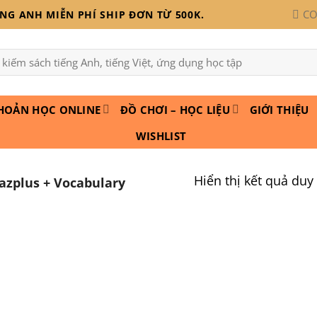
CO
G ANH MIỄN PHÍ SHIP ĐƠN TỪ 500K.
HOẢN HỌC ONLINE
ĐỒ CHƠI – HỌC LIỆU
GIỚI THIỆU
WISHLIST
Hiển thị kết quả duy
azplus + Vocabulary
Add to
wishlist