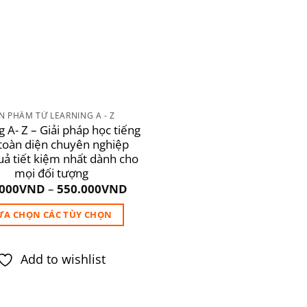
N PHẨM TỪ LEARNING A - Z
 A- Z – Giải pháp học tiếng
toàn diện chuyên nghiệp
uả tiết kiệm nhất dành cho
mọi đối tượng
.000
VND
–
550.000
VND
ỰA CHỌN CÁC TÙY CHỌN
Sản
phẩm
Add to wishlist
này
có
nhiều