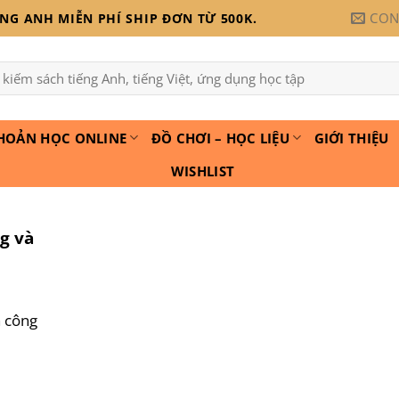
CON
G ANH MIỄN PHÍ SHIP ĐƠN TỪ 500K.
HOẢN HỌC ONLINE
ĐỒ CHƠI – HỌC LIỆU
GIỚI THIỆU
WISHLIST
g và
h công