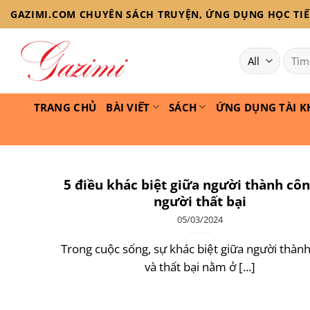
Skip
GAZIMI.COM CHUYÊN SÁCH TRUYỆN, ỨNG DỤNG HỌC TIẾN
to
content
Tìm
kiếm:
TRANG CHỦ
BÀI VIẾT
SÁCH
ỨNG DỤNG TÀI K
5 điều khác biệt giữa người thành côn
người thất bại
05/03/2024
Trong cuộc sống, sự khác biệt giữa người thàn
và thất bại nằm ở [...]